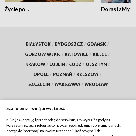
Życie po...
DorastaMy
BIAŁYSTOK
/
BYDGOSZCZ
/
GDAŃSK
/
GORZÓW WLKP.
/
KATOWICE
/
KIELCE
/
KRAKÓW
/
LUBLIN
/
ŁÓDŹ
/
OLSZTYN
/
OPOLE
/
POZNAŃ
/
RZESZÓW
/
SZCZECIN
/
WARSZAWA
/
WROCŁAW
Szanujemy Twoją prywatność
Dołącz do nas:
Kliknij "Akceptuję i przechodzę do serwisu", aby wyrazić zgody na
korzystanie z technologii automatycznego śledzenia i zbierania danych,
TVP
dostęp do informacji na Twoim urządzeniu końcowym i ich