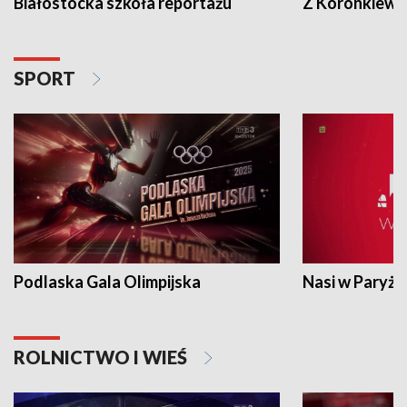
Białostocka szkoła reportażu
Z Koronkiewic
SPORT
Podlaska Gala Olimpijska
Nasi w Paryżu
ROLNICTWO I WIEŚ