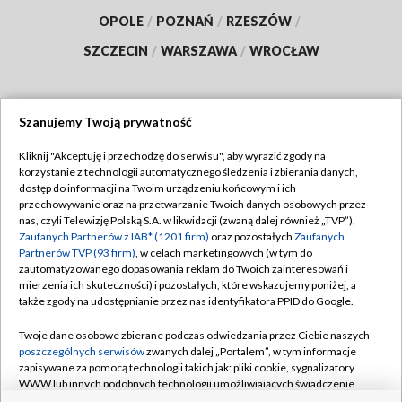
OPOLE
/
POZNAŃ
/
RZESZÓW
/
SZCZECIN
/
WARSZAWA
/
WROCŁAW
Szanujemy Twoją prywatność
Dołącz do nas:
Kliknij "Akceptuję i przechodzę do serwisu", aby wyrazić zgody na
korzystanie z technologii automatycznego śledzenia i zbierania danych,
TVP
dostęp do informacji na Twoim urządzeniu końcowym i ich
Abonament TVP
przechowywanie oraz na przetwarzanie Twoich danych osobowych przez
Regulamin TVP
nas, czyli Telewizję Polską S.A. w likwidacji (zwaną dalej również „TVP”),
Emisja w TVP
Polityka prywatności
Zaufanych Partnerów z IAB* (1201 firm)
oraz pozostałych
Zaufanych
Partnerów TVP (93 firm)
, w celach marketingowych (w tym do
Centrum informacji TVP
Moje zgody
zautomatyzowanego dopasowania reklam do Twoich zainteresowań i
mierzenia ich skuteczności) i pozostałych, które wskazujemy poniżej, a
Naziemna Telewizja Cyfrowa
Pomoc
także zgody na udostępnianie przez nas identyfikatora PPID do Google.
Sklep TVP
Biuro reklamy
Twoje dane osobowe zbierane podczas odwiedzania przez Ciebie naszych
Rada Programowa
Kontakt
poszczególnych serwisów
zwanych dalej „Portalem”, w tym informacje
zapisywane za pomocą technologii takich jak: pliki cookie, sygnalizatory
System NOS
WWW lub innych podobnych technologii umożliwiających świadczenie
dopasowanych i bezpiecznych usług, personalizację treści oraz reklam,