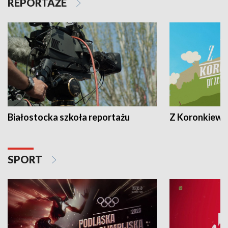
REPORTAŻE
Białostocka szkoła reportażu
Z Koronkiewic
SPORT