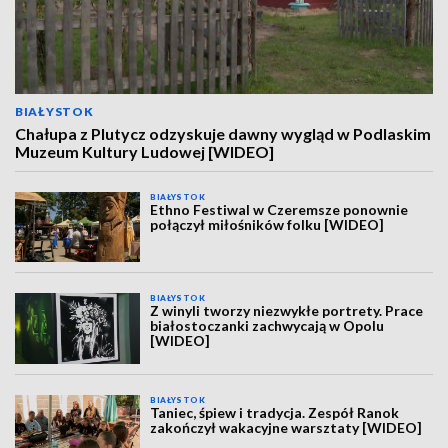
BIAŁYSTOK
Chałupa z Plutycz odzyskuje dawny wygląd w Podlaskim
Muzeum Kultury Ludowej [WIDEO]
BIAŁYSTOK
Ethno Festiwal w Czeremsze ponownie
połączył miłośników folku [WIDEO]
BIAŁYSTOK
Z winyli tworzy niezwykłe portrety. Prace
białostoczanki zachwycają w Opolu
[WIDEO]
BIAŁYSTOK
Taniec, śpiew i tradycja. Zespół Ranok
zakończył wakacyjne warsztaty [WIDEO]