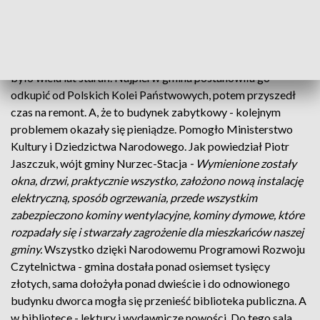
Zabytkowy dworzec przez lata popadał w ruinę, dziś
zachwyca mieszkańców.
Aby Nurzec-Stacja mógł się dworcem pochwalić, trzeba
było wielu lat starań. Najpierw gmina postanowiła go
odkupić od Polskich Kolei Państwowych, potem przyszedł
czas na remont. A, że to budynek zabytkowy - kolejnym
problemem okazały się pieniądze. Pomogło Ministerstwo
Kultury i Dziedzictwa Narodowego. Jak powiedział Piotr
Jaszczuk, wójt gminy Nurzec-Stacja
- Wymienione zostały
okna, drzwi, praktycznie wszystko, założono nową instalację
elektryczną, sposób ogrzewania, przede wszystkim
zabezpieczono kominy wentylacyjne, kominy dymowe, które
rozpadały się i stwarzały zagrożenie dla mieszkańców naszej
gminy.
Wszystko dzięki Narodowemu Programowi Rozwoju
Czytelnictwa - gmina dostała ponad osiemset tysięcy
złotych, sama dołożyła ponad dwieście i do odnowionego
budynku dworca mogła się przenieść biblioteka publiczna. A
w bibliotece - lektury i wydawnicze nowości. Do tego sala