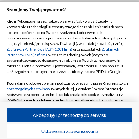
Szanujemy Twoją prywatność
Dołącz do nas:
Kliknij "Akceptuję i przechodzę do serwisu", aby wyrazić zgody na
korzystanie z technologii automatycznego śledzenia i zbierania danych,
TVP
dostęp do informacji na Twoim urządzeniu końcowym i ich
Abonament TVP
przechowywanie oraz na przetwarzanie Twoich danych osobowych przez
Regulamin TVP
nas, czyli Telewizję Polską S.A. w likwidacji (zwaną dalej również „TVP”),
Emisja w TVP
Polityka prywatności
Zaufanych Partnerów z IAB* (1201 firm)
oraz pozostałych
Zaufanych
Partnerów TVP (93 firm)
, w celach marketingowych (w tym do
Centrum informacji TVP
Moje zgody
zautomatyzowanego dopasowania reklam do Twoich zainteresowań i
mierzenia ich skuteczności) i pozostałych, które wskazujemy poniżej, a
Naziemna Telewizja Cyfrowa
Pomoc
także zgody na udostępnianie przez nas identyfikatora PPID do Google.
Sklep TVP
Biuro reklamy
Twoje dane osobowe zbierane podczas odwiedzania przez Ciebie naszych
Rada Programowa
Kontakt
poszczególnych serwisów
zwanych dalej „Portalem”, w tym informacje
zapisywane za pomocą technologii takich jak: pliki cookie, sygnalizatory
System NOS
WWW lub innych podobnych technologii umożliwiających świadczenie
dopasowanych i bezpiecznych usług, personalizację treści oraz reklam,
Informacje o nadawcy
Kanały
udostępnianie funkcji mediów społecznościowych oraz analizowanie
Akceptuję i przechodzę do serwisu
ruchu w Internecie.
Program dla prasy
©2026 Telewizja Polska S.A. w likwidacji
Biuro Reklamy
Twoje dane osobowe zbierane podczas odwiedzania przez Ciebie
Ustawienia zaawansowane
poszczególnych serwisów
na Portalu, takie jak adresy IP, identyfikatory
Ogłoszenie przetargowe