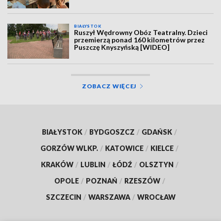
BIAŁYSTOK
Ruszył Wędrowny Obóz Teatralny. Dzieci
przemierzą ponad 160 kilometrów przez
Puszczę Knyszyńską [WIDEO]
ZOBACZ WIĘCEJ
BIAŁYSTOK
/
BYDGOSZCZ
/
GDAŃSK
/
GORZÓW WLKP.
/
KATOWICE
/
KIELCE
/
KRAKÓW
/
LUBLIN
/
ŁÓDŹ
/
OLSZTYN
/
OPOLE
/
POZNAŃ
/
RZESZÓW
/
SZCZECIN
/
WARSZAWA
/
WROCŁAW