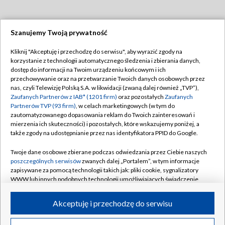
Szanujemy Twoją prywatność
Dołącz do nas:
Kliknij "Akceptuję i przechodzę do serwisu", aby wyrazić zgody na
korzystanie z technologii automatycznego śledzenia i zbierania danych,
TVP
dostęp do informacji na Twoim urządzeniu końcowym i ich
Abonament TVP
przechowywanie oraz na przetwarzanie Twoich danych osobowych przez
Regulamin TVP
nas, czyli Telewizję Polską S.A. w likwidacji (zwaną dalej również „TVP”),
Emisja w TVP
Polityka prywatności
Zaufanych Partnerów z IAB* (1201 firm)
oraz pozostałych
Zaufanych
Partnerów TVP (93 firm)
, w celach marketingowych (w tym do
Centrum informacji TVP
Moje zgody
zautomatyzowanego dopasowania reklam do Twoich zainteresowań i
mierzenia ich skuteczności) i pozostałych, które wskazujemy poniżej, a
Naziemna Telewizja Cyfrowa
Pomoc
także zgody na udostępnianie przez nas identyfikatora PPID do Google.
Sklep TVP
Biuro reklamy
Twoje dane osobowe zbierane podczas odwiedzania przez Ciebie naszych
Rada Programowa
Kontakt
poszczególnych serwisów
zwanych dalej „Portalem”, w tym informacje
zapisywane za pomocą technologii takich jak: pliki cookie, sygnalizatory
System NOS
WWW lub innych podobnych technologii umożliwiających świadczenie
dopasowanych i bezpiecznych usług, personalizację treści oraz reklam,
Informacje o nadawcy
Kanały
udostępnianie funkcji mediów społecznościowych oraz analizowanie
Akceptuję i przechodzę do serwisu
ruchu w Internecie.
Program dla prasy
©2026 Telewizja Polska S.A. w likwidacji
Biuro Reklamy