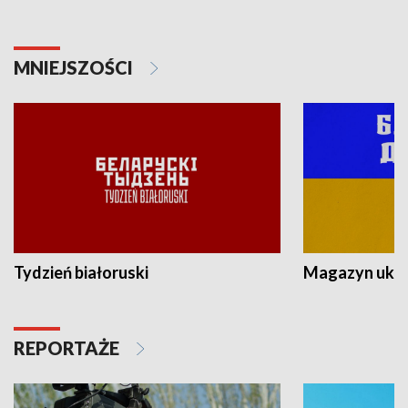
MNIEJSZOŚCI
Tydzień białoruski
Magazyn ukra
REPORTAŻE