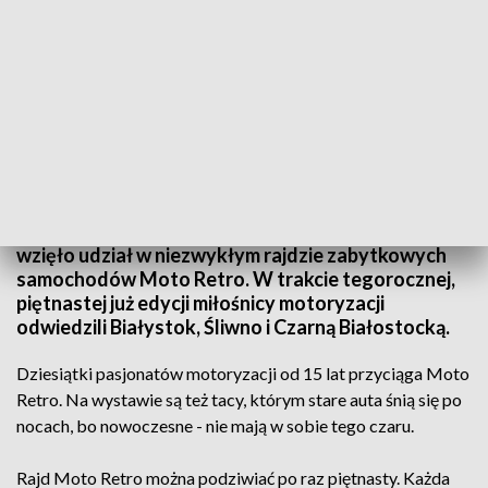
Czar zabytkowych aut/fot. TVP3 Białystok
Kilkadziesiąt załóg z Polski, Litwy, Rosji i Łotwy
wzięło udział w niezwykłym rajdzie zabytkowych
samochodów Moto Retro. W trakcie tegorocznej,
piętnastej już edycji miłośnicy motoryzacji
odwiedzili Białystok, Śliwno i Czarną Białostocką.
Dziesiątki pasjonatów motoryzacji od 15 lat przyciąga Moto
Retro. Na wystawie są też tacy, którym stare auta śnią się po
nocach, bo nowoczesne - nie mają w sobie tego czaru.
Rajd Moto Retro można podziwiać po raz piętnasty. Każda