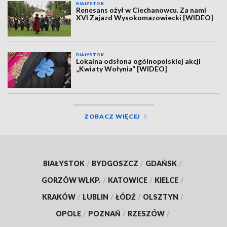
BIAŁYSTOK
Renesans ożył w Ciechanowcu. Za nami
XVI Zajazd Wysokomazowiecki [WIDEO]
BIAŁYSTOK
Lokalna odsłona ogólnopolskiej akcji
„Kwiaty Wołynia” [WIDEO]
ZOBACZ WIĘCEJ
BIAŁYSTOK
/
BYDGOSZCZ
/
GDAŃSK
/
GORZÓW WLKP.
/
KATOWICE
/
KIELCE
/
KRAKÓW
/
LUBLIN
/
ŁÓDŹ
/
OLSZTYN
/
OPOLE
/
POZNAŃ
/
RZESZÓW
/