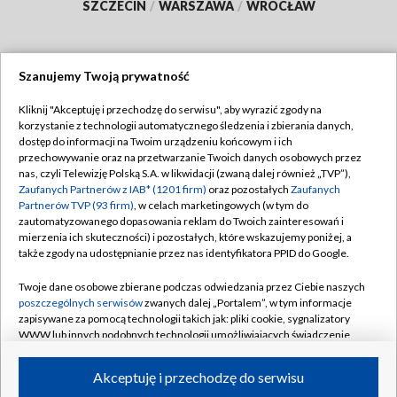
SZCZECIN
/
WARSZAWA
/
WROCŁAW
Szanujemy Twoją prywatność
Dołącz do nas:
Kliknij "Akceptuję i przechodzę do serwisu", aby wyrazić zgody na
korzystanie z technologii automatycznego śledzenia i zbierania danych,
TVP
dostęp do informacji na Twoim urządzeniu końcowym i ich
Abonament TVP
przechowywanie oraz na przetwarzanie Twoich danych osobowych przez
Regulamin TVP
nas, czyli Telewizję Polską S.A. w likwidacji (zwaną dalej również „TVP”),
Emisja w TVP
Polityka prywatności
Zaufanych Partnerów z IAB* (1201 firm)
oraz pozostałych
Zaufanych
Partnerów TVP (93 firm)
, w celach marketingowych (w tym do
Centrum informacji TVP
Moje zgody
zautomatyzowanego dopasowania reklam do Twoich zainteresowań i
mierzenia ich skuteczności) i pozostałych, które wskazujemy poniżej, a
Naziemna Telewizja Cyfrowa
Pomoc
także zgody na udostępnianie przez nas identyfikatora PPID do Google.
Sklep TVP
Biuro reklamy
Twoje dane osobowe zbierane podczas odwiedzania przez Ciebie naszych
Rada Programowa
Kontakt
poszczególnych serwisów
zwanych dalej „Portalem”, w tym informacje
zapisywane za pomocą technologii takich jak: pliki cookie, sygnalizatory
System NOS
WWW lub innych podobnych technologii umożliwiających świadczenie
dopasowanych i bezpiecznych usług, personalizację treści oraz reklam,
Informacje o nadawcy
Kanały
udostępnianie funkcji mediów społecznościowych oraz analizowanie
Akceptuję i przechodzę do serwisu
ruchu w Internecie.
Program dla prasy