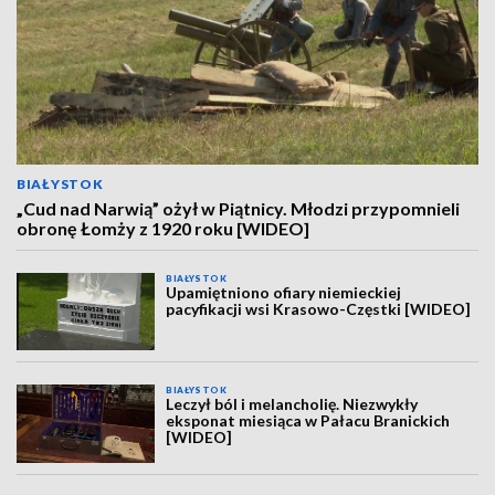
BIAŁYSTOK
„Cud nad Narwią” ożył w Piątnicy. Młodzi przypomnieli
obronę Łomży z 1920 roku [WIDEO]
BIAŁYSTOK
Upamiętniono ofiary niemieckiej
pacyfikacji wsi Krasowo-Częstki [WIDEO]
BIAŁYSTOK
Leczył ból i melancholię. Niezwykły
eksponat miesiąca w Pałacu Branickich
[WIDEO]