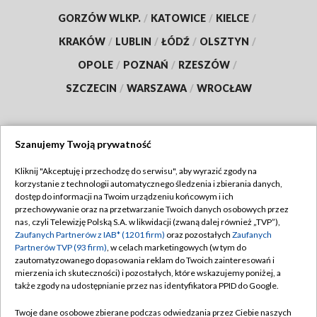
GORZÓW WLKP.
/
KATOWICE
/
KIELCE
/
KRAKÓW
/
LUBLIN
/
ŁÓDŹ
/
OLSZTYN
/
OPOLE
/
POZNAŃ
/
RZESZÓW
/
SZCZECIN
/
WARSZAWA
/
WROCŁAW
Szanujemy Twoją prywatność
Dołącz do nas:
Kliknij "Akceptuję i przechodzę do serwisu", aby wyrazić zgody na
korzystanie z technologii automatycznego śledzenia i zbierania danych,
TVP
dostęp do informacji na Twoim urządzeniu końcowym i ich
Abonament TVP
przechowywanie oraz na przetwarzanie Twoich danych osobowych przez
Regulamin TVP
nas, czyli Telewizję Polską S.A. w likwidacji (zwaną dalej również „TVP”),
Emisja w TVP
Polityka prywatności
Zaufanych Partnerów z IAB* (1201 firm)
oraz pozostałych
Zaufanych
Partnerów TVP (93 firm)
, w celach marketingowych (w tym do
Centrum informacji TVP
Moje zgody
zautomatyzowanego dopasowania reklam do Twoich zainteresowań i
mierzenia ich skuteczności) i pozostałych, które wskazujemy poniżej, a
Naziemna Telewizja Cyfrowa
Pomoc
także zgody na udostępnianie przez nas identyfikatora PPID do Google.
Sklep TVP
Biuro reklamy
Twoje dane osobowe zbierane podczas odwiedzania przez Ciebie naszych