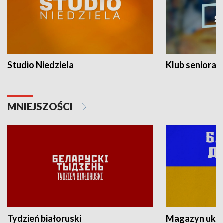
Studio Niedziela
Klub seniora
MNIEJSZOŚCI
Tydzień białoruski
Magazyn ukra