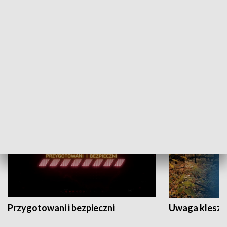
Grajmy Swoje
Białostocki Te
NAUKA I EDUKACJA
Przygotowani i bezpieczni
Uwaga kleszc