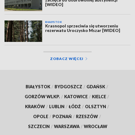
[WIDEO]
BIAŁYSTOK
Krasnopol sprzeciwia się utworzeniu
rezerwatu Uroczysko Mszar [WIDEO]
ZOBACZ WIĘCEJ
BIAŁYSTOK
/
BYDGOSZCZ
/
GDAŃSK
/
GORZÓW WLKP.
/
KATOWICE
/
KIELCE
/
KRAKÓW
/
LUBLIN
/
ŁÓDŹ
/
OLSZTYN
/
OPOLE
/
POZNAŃ
/
RZESZÓW
/
SZCZECIN
/
WARSZAWA
/
WROCŁAW