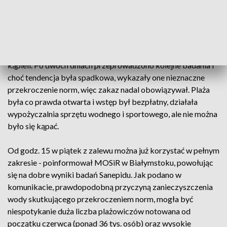
MOSiR, który zarządza tym miejscem.
Wskutek przekroczenia norm mikrobiologicznych, co
wykazały badania jakości wody przeprowadzone przez
miejscowy Sanepid, 17 czerwca wydano tam czasowy zakaz
kąpieli. Po dwóch dniach przeprowadzono kolejne badania i
choć tendencja była spadkowa, wykazały one nieznaczne
przekroczenie norm, więc zakaz nadal obowiązywał. Plaża
była co prawda otwarta i wstęp był bezpłatny, działała
wypożyczalnia sprzętu wodnego i sportowego, ale nie można
było się kąpać.
Od godz. 15 w piątek z zalewu można już korzystać w pełnym
zakresie - poinformował MOSiR w Białymstoku, powołując
się na dobre wyniki badań Sanepidu. Jak podano w
komunikacie, prawdopodobną przyczyną zanieczyszczenia
wody skutkującego przekroczeniem norm, mogła być
niespotykanie duża liczba plażowiczów notowana od
początku czerwca (ponad 36 tys. osób) oraz wysokie