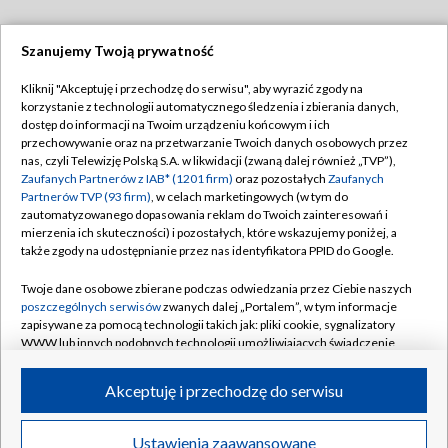
Szanujemy Twoją prywatność
Dołącz do nas:
Kliknij "Akceptuję i przechodzę do serwisu", aby wyrazić zgody na
korzystanie z technologii automatycznego śledzenia i zbierania danych,
TVP
dostęp do informacji na Twoim urządzeniu końcowym i ich
Abonament TVP
przechowywanie oraz na przetwarzanie Twoich danych osobowych przez
Regulamin TVP
nas, czyli Telewizję Polską S.A. w likwidacji (zwaną dalej również „TVP”),
Emisja w TVP
Polityka prywatności
Zaufanych Partnerów z IAB* (1201 firm)
oraz pozostałych
Zaufanych
Partnerów TVP (93 firm)
, w celach marketingowych (w tym do
Centrum informacji TVP
Moje zgody
zautomatyzowanego dopasowania reklam do Twoich zainteresowań i
mierzenia ich skuteczności) i pozostałych, które wskazujemy poniżej, a
Naziemna Telewizja Cyfrowa
Pomoc
także zgody na udostępnianie przez nas identyfikatora PPID do Google.
Sklep TVP
Biuro reklamy
Twoje dane osobowe zbierane podczas odwiedzania przez Ciebie naszych
Rada Programowa
Kontakt
poszczególnych serwisów
zwanych dalej „Portalem”, w tym informacje
zapisywane za pomocą technologii takich jak: pliki cookie, sygnalizatory
System NOS
WWW lub innych podobnych technologii umożliwiających świadczenie
dopasowanych i bezpiecznych usług, personalizację treści oraz reklam,
Informacje o nadawcy
Kanały
udostępnianie funkcji mediów społecznościowych oraz analizowanie
Akceptuję i przechodzę do serwisu
ruchu w Internecie.
Program dla prasy
©2026 Telewizja Polska S.A. w likwidacji
Biuro Reklamy
Twoje dane osobowe zbierane podczas odwiedzania przez Ciebie
Ustawienia zaawansowane