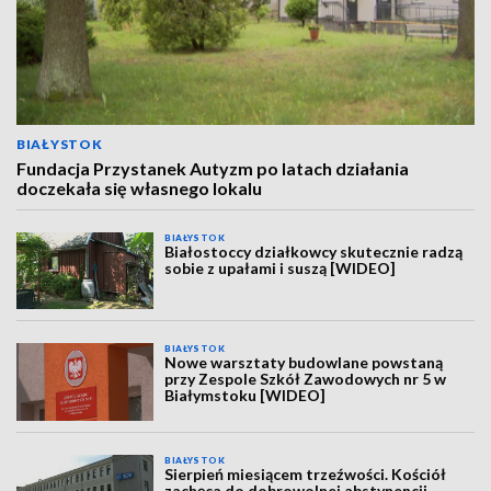
BIAŁYSTOK
Fundacja Przystanek Autyzm po latach działania
doczekała się własnego lokalu
BIAŁYSTOK
Białostoccy działkowcy skutecznie radzą
sobie z upałami i suszą [WIDEO]
BIAŁYSTOK
Nowe warsztaty budowlane powstaną
przy Zespole Szkół Zawodowych nr 5 w
Białymstoku [WIDEO]
BIAŁYSTOK
Sierpień miesiącem trzeźwości. Kościół
zachęca do dobrowolnej abstynencji