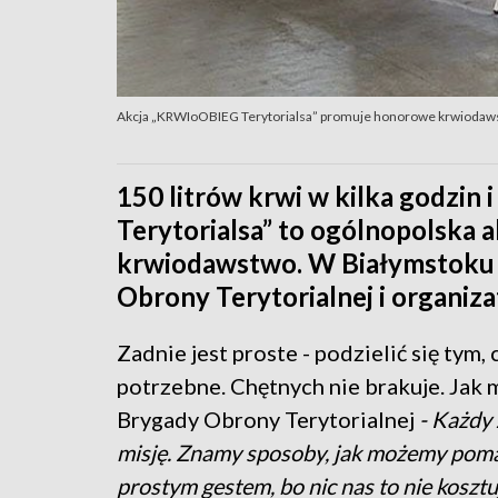
Akcja „KRWIoOBIEG Terytorialsa” promuje honorowe krwiodaws
150 litrów krwi w kilka godzin
Terytorialsa” to ogólnopolska
krwiodawstwo. W Białymstoku si
Obrony Terytorialnej i organiz
Zadnie jest proste - podzielić się tym,
potrzebne. Chętnych nie brakuje. Jak 
Brygady Obrony Terytorialnej
- Każdy 
misję. Znamy sposoby, jak możemy poma
prostym gestem, bo nic nas to nie kosz