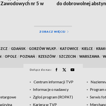
 Zawodowych nr 5 w
do dobrowolnej abstyn
ymstoku [WIDEO]
[WIDEO]
ZOBACZ WIĘCEJ
SZCZ
/
GDAŃSK
/
GORZÓW WLKP.
/
KATOWICE
/
KIELCE
/
KRA
N
/
OPOLE
/
POZNAŃ
/
RZESZÓW
/
SZCZECIN
/
WARSZAWA
/
W
Dołącz do nas:
Centrum informacji TVP
Naziemna
Informacje o nadawcy
Program d
zetargowe
Zgłoś program (ROPAT)
Serwis fo
wizyjna
Kariera w TVP
Merchandi