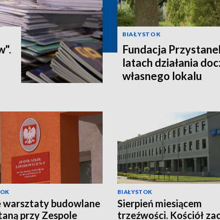
BIAŁYSTOK
w".
Fundacja Przystane
latach działania doc
własnego lokalu
TOK
BIAŁYSTOK
 warsztaty budowlane
Sierpień miesiącem
aną przy Zespole
trzeźwości. Kościół za