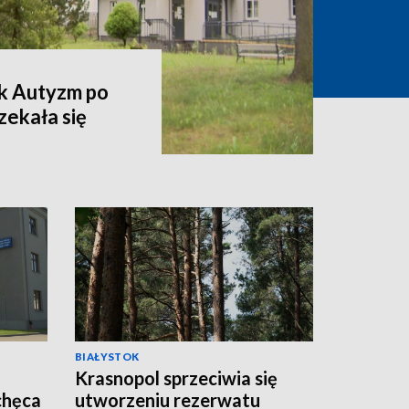
k Autyzm po
zekała się
BIAŁYSTOK
Krasnopol sprzeciwia się
chęca
utworzeniu rezerwatu