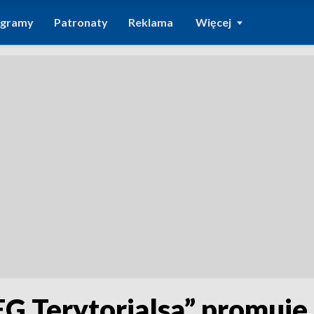
ogramy
Patronaty
Reklama
Więcej
G Terytorialsa” promuj