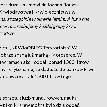
jest duże. Jak mówi dr Joanna Boużyk-
 Krwiodawstwa i Krwiolecznictwa w
a, szczególnie w okresie letnim. A już u nas
 okres, potrzebujemy każdej grupy krwi,
rzadsze.
jektu „KRWIoOBIEG Terytorialsa”. W
dobrze znaną już marką - Motoserce. W
ju w ramach akcji oddali ponad 1300 litrów
y Terytorialnej zakłada, że do banków krwi
wiodawców trafi 1500 litrów tego
z sprzętu służb mundurowych, nauka
y piknik. Krew można było dziś oddać