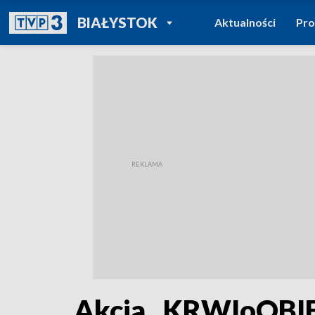
POWRÓT DO
BIAŁYSTOK
Aktualności
Pr
TVP REGIONY
Akcja „KRWIoOBIE