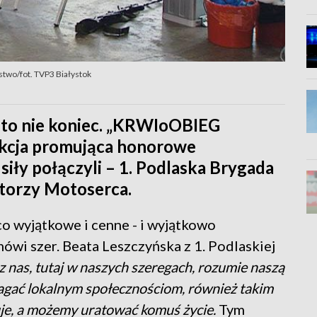
two/fot. TVP3 Białystok
 i to nie koniec. „KRWIoOBIEG
 akcja promująca honorowe
ły połączyli – 1. Podlaska Brygada
atorzy Motoserca.
 co wyjątkowe i cenne - i wyjątkowo
mówi szer. Beata Leszczyńska z 1. Podlaskiej
z nas, tutaj w naszych szeregach, rozumie naszą
gać lokalnym społecznościom, również takim
tuje, a możemy uratować komuś życie.
Tym