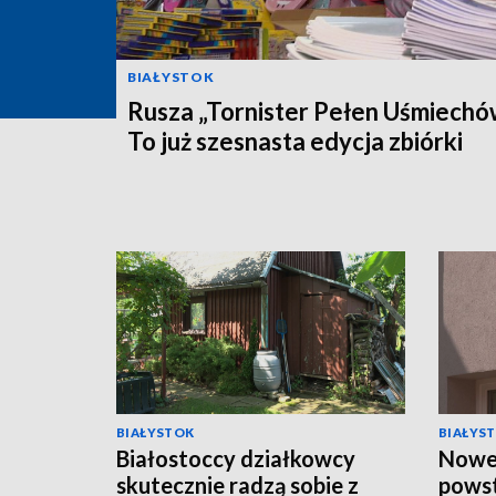
BIAŁYSTOK
Rusza „Tornister Pełen Uśmiechó
To już szesnasta edycja zbiórki
BIAŁYSTOK
BIAŁYS
Białostoccy działkowcy
Nowe
skutecznie radzą sobie z
powst