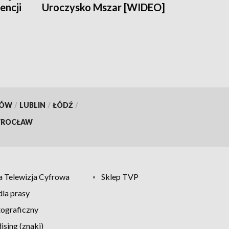
encji
Uroczysko Mszar [WIDEO]
KÓW
/
LUBLIN
/
ŁÓDŹ
/
ROCŁAW
 Telewizja Cyfrowa
Sklep TVP
la prasy
tograficzny
sing (znaki)