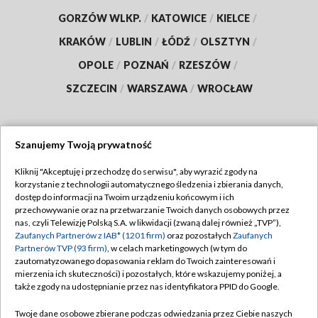
GORZÓW WLKP.
/
KATOWICE
/
KIELCE
/
KRAKÓW
/
LUBLIN
/
ŁÓDŹ
/
OLSZTYN
/
OPOLE
/
POZNAŃ
/
RZESZÓW
/
SZCZECIN
/
WARSZAWA
/
WROCŁAW
Szanujemy Twoją prywatność
Dołącz do nas:
Kliknij "Akceptuję i przechodzę do serwisu", aby wyrazić zgody na
korzystanie z technologii automatycznego śledzenia i zbierania danych,
TVP
dostęp do informacji na Twoim urządzeniu końcowym i ich
Abonament TVP
przechowywanie oraz na przetwarzanie Twoich danych osobowych przez
Regulamin TVP
nas, czyli Telewizję Polską S.A. w likwidacji (zwaną dalej również „TVP”),
Emisja w TVP
Polityka prywatności
Zaufanych Partnerów z IAB* (1201 firm)
oraz pozostałych
Zaufanych
Partnerów TVP (93 firm)
, w celach marketingowych (w tym do
Centrum informacji TVP
Moje zgody
zautomatyzowanego dopasowania reklam do Twoich zainteresowań i
mierzenia ich skuteczności) i pozostałych, które wskazujemy poniżej, a
Naziemna Telewizja Cyfrowa
Pomoc
także zgody na udostępnianie przez nas identyfikatora PPID do Google.
Sklep TVP
Biuro reklamy
Twoje dane osobowe zbierane podczas odwiedzania przez Ciebie naszych