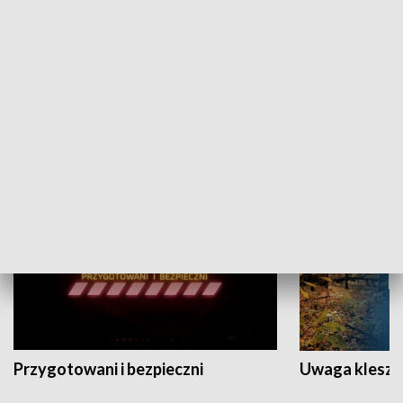
Grajmy Swoje
Białostocki Te
NAUKA I EDUKACJA
Przygotowani i bezpieczni
Uwaga kleszc