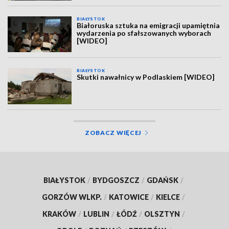
BIAŁYSTOK
Białoruska sztuka na emigracji upamiętnia
wydarzenia po sfałszowanych wyborach
[WIDEO]
BIAŁYSTOK
Skutki nawałnicy w Podlaskiem [WIDEO]
ZOBACZ WIĘCEJ
BIAŁYSTOK
/
BYDGOSZCZ
/
GDAŃSK
/
GORZÓW WLKP.
/
KATOWICE
/
KIELCE
/
KRAKÓW
/
LUBLIN
/
ŁÓDŹ
/
OLSZTYN
/