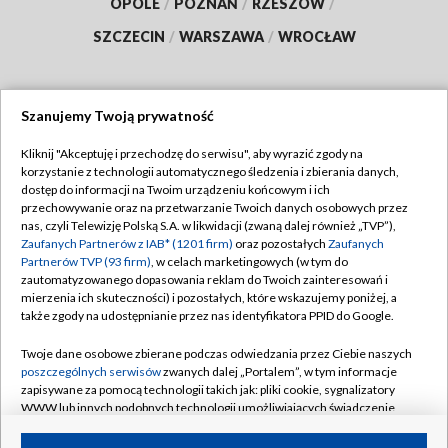
OPOLE
/
POZNAŃ
/
RZESZÓW
/
SZCZECIN
/
WARSZAWA
/
WROCŁAW
Szanujemy Twoją prywatność
Dołącz do nas:
Kliknij "Akceptuję i przechodzę do serwisu", aby wyrazić zgody na
korzystanie z technologii automatycznego śledzenia i zbierania danych,
TVP
dostęp do informacji na Twoim urządzeniu końcowym i ich
Abonament TVP
przechowywanie oraz na przetwarzanie Twoich danych osobowych przez
Regulamin TVP
nas, czyli Telewizję Polską S.A. w likwidacji (zwaną dalej również „TVP”),
Emisja w TVP
Polityka prywatności
Zaufanych Partnerów z IAB* (1201 firm)
oraz pozostałych
Zaufanych
Partnerów TVP (93 firm)
, w celach marketingowych (w tym do
Centrum informacji TVP
Moje zgody
zautomatyzowanego dopasowania reklam do Twoich zainteresowań i
mierzenia ich skuteczności) i pozostałych, które wskazujemy poniżej, a
Naziemna Telewizja Cyfrowa
Pomoc
także zgody na udostępnianie przez nas identyfikatora PPID do Google.
Sklep TVP
Biuro reklamy
Twoje dane osobowe zbierane podczas odwiedzania przez Ciebie naszych
Rada Programowa
Kontakt
poszczególnych serwisów
zwanych dalej „Portalem”, w tym informacje
zapisywane za pomocą technologii takich jak: pliki cookie, sygnalizatory
System NOS
WWW lub innych podobnych technologii umożliwiających świadczenie
dopasowanych i bezpiecznych usług, personalizację treści oraz reklam,
Informacje o nadawcy
Kanały
udostępnianie funkcji mediów społecznościowych oraz analizowanie