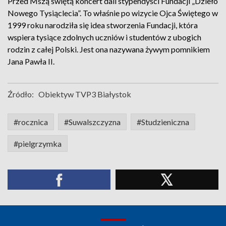
Przed Mszą świętą koncert dali stypendyści Fundacji „Dzieło
Nowego Tysiąclecia”. To właśnie po wizycie Ojca Świętego w
1999 roku narodziła się idea stworzenia Fundacji, która
wspiera tysiące zdolnych uczniów i studentów z ubogich
rodzin z całej Polski. Jest ona nazywana żywym pomnikiem
Jana Pawła II.
Źródło:
Obiektyw TVP3 Białystok
#rocznica
#Suwalszczyzna
#Studzieniczna
#pielgrzymka