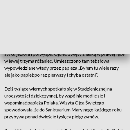
Mieszkańcy Suwalszczyzny wspominają dziś (9.06) wizytę
wyjątkowego gościa. Dwadzieścia lat temu w czasie rejsu po
augustowskich jeziorach Jan Paweł II zszedł na brzeg
półwyspu w Studzienicznej, by pomodlić się w kaplicy przy
obrazie Matki Bożej.
To wydarzenie przypomina pomnik ustawiony na brzegu, na
styku jeziora i półwyspu. Ojciec Święty z laską w prawej ręce,
w lewej trzyma różaniec. Umieszczono tam też słowa,
wypowiedziane wtedy przez papieża „Byłem tu wiele razy,
ale jako papież po raz pierwszy i chyba ostatni”.
Dziś tysiące wiernych spotkało się w Studzienicznej na
uroczystości dziękczynnej, by wspólnie modlić się i
wspominać papieża Polaka. Wizyta Ojca Świętego
spowodowała, że do Sanktuarium Maryjnego każdego roku
przybywa ponad dwieście tysięcy pielgrzymów.