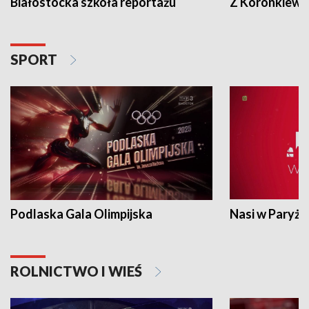
Białostocka szkoła reportażu
Z Koronkiewic
SPORT
Podlaska Gala Olimpijska
Nasi w Paryżu
ROLNICTWO I WIEŚ