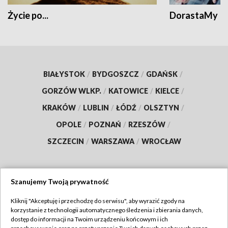
Życie po...
DorastaMy
BIAŁYSTOK
/
BYDGOSZCZ
/
GDAŃSK
/
GORZÓW WLKP.
/
KATOWICE
/
KIELCE
/
KRAKÓW
/
LUBLIN
/
ŁÓDŹ
/
OLSZTYN
/
OPOLE
/
POZNAŃ
/
RZESZÓW
/
SZCZECIN
/
WARSZAWA
/
WROCŁAW
Szanujemy Twoją prywatność
Dołącz do nas:
Kliknij "Akceptuję i przechodzę do serwisu", aby wyrazić zgody na
korzystanie z technologii automatycznego śledzenia i zbierania danych,
TVP
dostęp do informacji na Twoim urządzeniu końcowym i ich