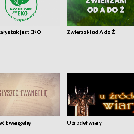
iałystok jest EKO
Zwierzaki od A do Ż
eć Ewangelię
U źródeł wiary