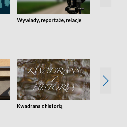
Wywiady, reportaże, relacje
Recepta na...
Z
Kwadrans z historią
Kartki z kal