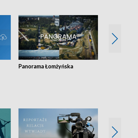
Panorama Łomżyńska
Przegląd suw