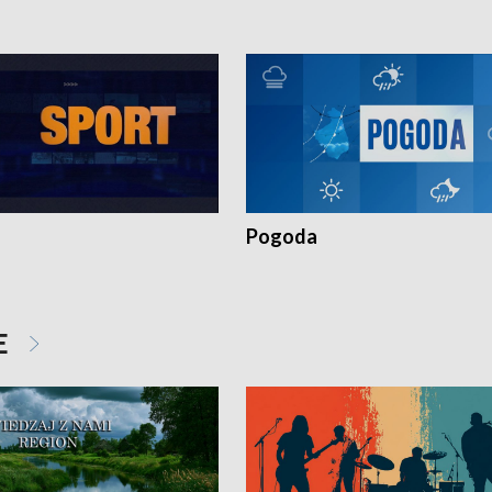
Pogoda
E