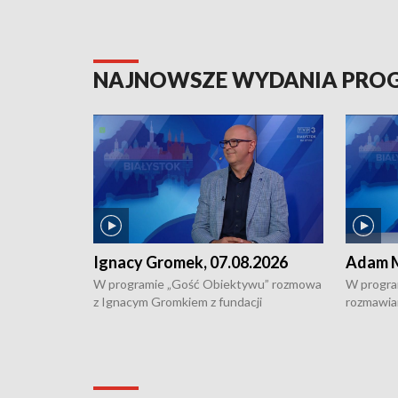
NAJNOWSZE WYDANIA PR
Ignacy Gromek, 07.08.2026
Adam M
W programie „Gość Obiektywu” rozmowa
W progra
z Ignacym Gromkiem z fundacji
rozmawia
"Przystanek Autyzm" o opiece dorosłych
podlaski
osób autystycznych oraz potrzebie
zabytków 
dziennej i całodobowej opieki.
i naborze
konserwa