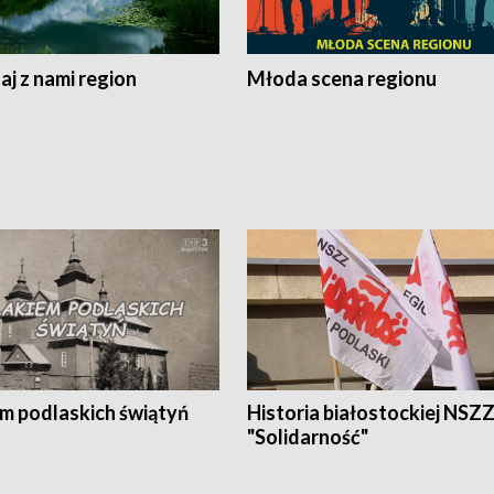
j z nami region
Młoda scena regionu
em podlaskich świątyń
Historia białostockiej NSZ
"Solidarność"