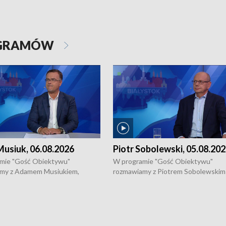
OGRAMÓW
usiuk, 06.08.2026
Piotr Sobolewski, 05.08.20
mie "Gość Obiektywu"
W programie "Gość Obiektywu"
my z Adamem Musiukiem,
rozmawiamy z Piotrem Sobolewskim
m wojewódzkim konserwatorem
Towarzystwa Amickus o możliwości
o kondycji zabytków w regionie
wsparcia osób dotkniętych przemocą
 wniosków na prace
działaniu Ośrodka Pomocy Osobom
torskie.
Pokrzywdzonym Przestępstwem.