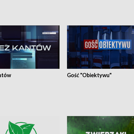
ntów
Gość "Obiektywu"