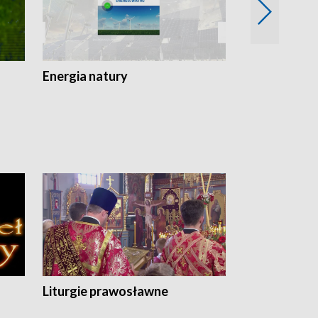
Energia natury
Ogród i nie t
Liturgie prawosławne