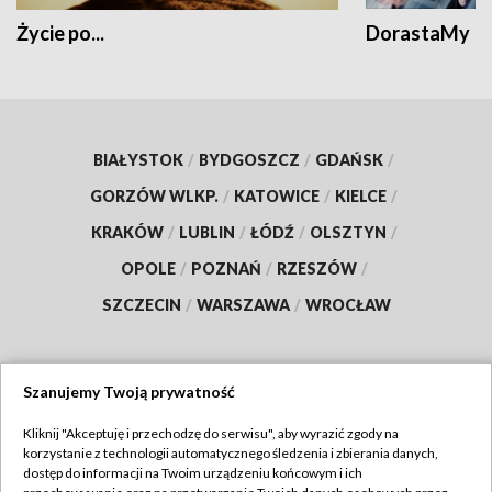
Życie po...
DorastaMy
BIAŁYSTOK
/
BYDGOSZCZ
/
GDAŃSK
/
GORZÓW WLKP.
/
KATOWICE
/
KIELCE
/
KRAKÓW
/
LUBLIN
/
ŁÓDŹ
/
OLSZTYN
/
OPOLE
/
POZNAŃ
/
RZESZÓW
/
SZCZECIN
/
WARSZAWA
/
WROCŁAW
Szanujemy Twoją prywatność
Dołącz do nas:
Kliknij "Akceptuję i przechodzę do serwisu", aby wyrazić zgody na
korzystanie z technologii automatycznego śledzenia i zbierania danych,
TVP
dostęp do informacji na Twoim urządzeniu końcowym i ich