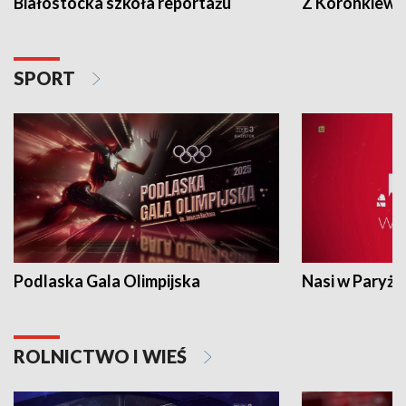
Białostocka szkoła reportażu
Z Koronkiewic
SPORT
Podlaska Gala Olimpijska
Nasi w Paryżu
ROLNICTWO I WIEŚ