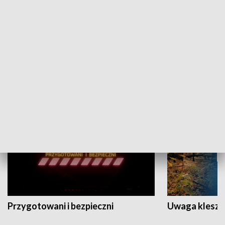
Grajmy Swoje
Białostocki Te
NAUKA I EDUKACJA
Przygotowani i bezpieczni
Uwaga kleszc