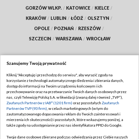
GORZÓW WLKP.
/
KATOWICE
/
KIELCE
/
KRAKÓW
/
LUBLIN
/
ŁÓDŹ
/
OLSZTYN
/
OPOLE
/
POZNAŃ
/
RZESZÓW
/
SZCZECIN
/
WARSZAWA
/
WROCŁAW
Szanujemy Twoją prywatność
Dołącz do nas:
Kliknij "Akceptuję i przechodzę do serwisu", aby wyrazić zgody na
korzystanie z technologii automatycznego śledzenia i zbierania danych,
TVP
dostęp do informacji na Twoim urządzeniu końcowym i ich
Abonament TVP
przechowywanie oraz na przetwarzanie Twoich danych osobowych przez
Regulamin TVP
nas, czyli Telewizję Polską S.A. w likwidacji (zwaną dalej również „TVP”),
Emisja w TVP
Polityka prywatności
Zaufanych Partnerów z IAB* (1201 firm)
oraz pozostałych
Zaufanych
Partnerów TVP (93 firm)
, w celach marketingowych (w tym do
Centrum informacji TVP
Moje zgody
zautomatyzowanego dopasowania reklam do Twoich zainteresowań i
mierzenia ich skuteczności) i pozostałych, które wskazujemy poniżej, a
Naziemna Telewizja Cyfrowa
Pomoc
także zgody na udostępnianie przez nas identyfikatora PPID do Google.
Sklep TVP
Biuro reklamy
Twoje dane osobowe zbierane podczas odwiedzania przez Ciebie naszych