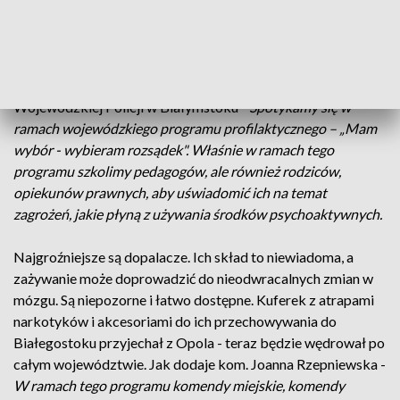
folię aluminiową, umieszczane w plastikowych woreczkach.
Rodzice, którzy brali udział w zajęciach, mogli na własne
oczy zobaczyć, jak wygląda metamfetamina czy tabletki
ecstasy. Jak mówi kom. Joanna Rzepniewska z Komendy
Wojewódzkiej Policji w Białymstoku
- Spotykamy się w
ramach wojewódzkiego programu profilaktycznego – „Mam
wybór - wybieram rozsądek". Właśnie w ramach tego
programu szkolimy pedagogów, ale również rodziców,
opiekunów prawnych, aby uświadomić ich na temat
zagrożeń, jakie płyną z używania środków psychoaktywnych.
Najgroźniejsze są dopalacze. Ich skład to niewiadoma, a
zażywanie może doprowadzić do nieodwracalnych zmian w
mózgu. Są niepozorne i łatwo dostępne. Kuferek z atrapami
narkotyków i akcesoriami do ich przechowywania do
Białegostoku przyjechał z Opola - teraz będzie wędrował po
całym województwie. Jak dodaje kom. Joanna Rzepniewska -
W ramach tego programu komendy miejskie, komendy