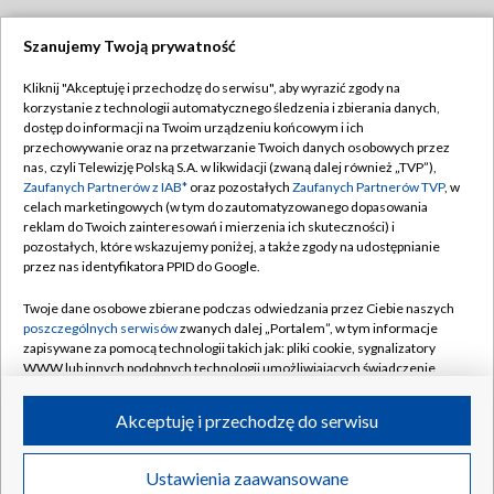
Szanujemy Twoją prywatność
Dołącz do nas:
Kliknij "Akceptuję i przechodzę do serwisu", aby wyrazić zgody na
korzystanie z technologii automatycznego śledzenia i zbierania danych,
TVP
dostęp do informacji na Twoim urządzeniu końcowym i ich
Abonament TVP
przechowywanie oraz na przetwarzanie Twoich danych osobowych przez
Regulamin TVP
nas, czyli Telewizję Polską S.A. w likwidacji (zwaną dalej również „TVP”),
Emisja w TVP
Polityka prywatności
Zaufanych Partnerów z IAB*
oraz pozostałych
Zaufanych Partnerów TVP
, w
celach marketingowych (w tym do zautomatyzowanego dopasowania
Centrum informacji TVP
Moje zgody
reklam do Twoich zainteresowań i mierzenia ich skuteczności) i
pozostałych, które wskazujemy poniżej, a także zgody na udostępnianie
Naziemna Telewizja Cyfrowa
Pomoc
przez nas identyfikatora PPID do Google.
Sklep TVP
Biuro reklamy
Twoje dane osobowe zbierane podczas odwiedzania przez Ciebie naszych
Rada Programowa
Kontakt
poszczególnych serwisów
zwanych dalej „Portalem”, w tym informacje
zapisywane za pomocą technologii takich jak: pliki cookie, sygnalizatory
System NOS
WWW lub innych podobnych technologii umożliwiających świadczenie
dopasowanych i bezpiecznych usług, personalizację treści oraz reklam,
Informacje o nadawcy
Kanały
udostępnianie funkcji mediów społecznościowych oraz analizowanie
Akceptuję i przechodzę do serwisu
ruchu w Internecie.
Program dla prasy
©2026 Telewizja Polska S.A. w likwidacji
Biuro Reklamy
Twoje dane osobowe zbierane podczas odwiedzania przez Ciebie
Ustawienia zaawansowane
poszczególnych serwisów
na Portalu, takie jak adresy IP, identyfikatory