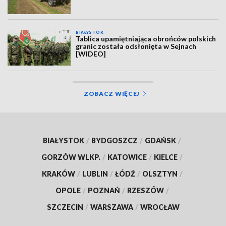
BIAŁYSTOK
Tablica upamiętniająca obrońców polskich
granic została odsłonięta w Sejnach
[WIDEO]
ZOBACZ WIĘCEJ
BIAŁYSTOK
/
BYDGOSZCZ
/
GDAŃSK
/
GORZÓW WLKP.
/
KATOWICE
/
KIELCE
/
KRAKÓW
/
LUBLIN
/
ŁÓDŹ
/
OLSZTYN
/
OPOLE
/
POZNAŃ
/
RZESZÓW
/
SZCZECIN
/
WARSZAWA
/
WROCŁAW