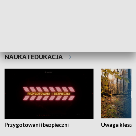
Grajmy Swoje
Białostocki Te
NAUKA I EDUKACJA
Przygotowani i bezpieczni
Uwaga kleszc