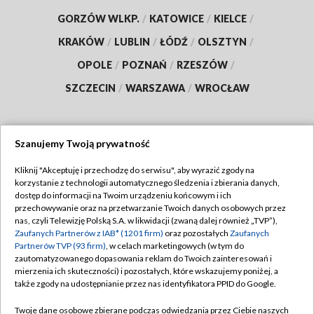
GORZÓW WLKP.
/
KATOWICE
/
KIELCE
/
KRAKÓW
/
LUBLIN
/
ŁÓDŹ
/
OLSZTYN
/
OPOLE
/
POZNAŃ
/
RZESZÓW
/
SZCZECIN
/
WARSZAWA
/
WROCŁAW
Szanujemy Twoją prywatność
Dołącz do nas:
Kliknij "Akceptuję i przechodzę do serwisu", aby wyrazić zgody na
korzystanie z technologii automatycznego śledzenia i zbierania danych,
TVP
dostęp do informacji na Twoim urządzeniu końcowym i ich
Abonament TVP
przechowywanie oraz na przetwarzanie Twoich danych osobowych przez
Regulamin TVP
nas, czyli Telewizję Polską S.A. w likwidacji (zwaną dalej również „TVP”),
Emisja w TVP
Polityka prywatności
Zaufanych Partnerów z IAB* (1201 firm)
oraz pozostałych
Zaufanych
Partnerów TVP (93 firm)
, w celach marketingowych (w tym do
Centrum informacji TVP
Moje zgody
zautomatyzowanego dopasowania reklam do Twoich zainteresowań i
mierzenia ich skuteczności) i pozostałych, które wskazujemy poniżej, a
Naziemna Telewizja Cyfrowa
Pomoc
także zgody na udostępnianie przez nas identyfikatora PPID do Google.
Sklep TVP
Biuro reklamy
Twoje dane osobowe zbierane podczas odwiedzania przez Ciebie naszych