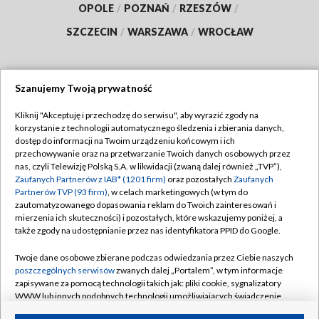
OPOLE
/
POZNAŃ
/
RZESZÓW
/
SZCZECIN
/
WARSZAWA
/
WROCŁAW
Szanujemy Twoją prywatność
Dołącz do nas:
Kliknij "Akceptuję i przechodzę do serwisu", aby wyrazić zgody na
korzystanie z technologii automatycznego śledzenia i zbierania danych,
TVP
dostęp do informacji na Twoim urządzeniu końcowym i ich
Abonament TVP
przechowywanie oraz na przetwarzanie Twoich danych osobowych przez
Regulamin TVP
nas, czyli Telewizję Polską S.A. w likwidacji (zwaną dalej również „TVP”),
Emisja w TVP
Polityka prywatności
Zaufanych Partnerów z IAB* (1201 firm)
oraz pozostałych
Zaufanych
Partnerów TVP (93 firm)
, w celach marketingowych (w tym do
Centrum informacji TVP
Moje zgody
zautomatyzowanego dopasowania reklam do Twoich zainteresowań i
mierzenia ich skuteczności) i pozostałych, które wskazujemy poniżej, a
Naziemna Telewizja Cyfrowa
Pomoc
także zgody na udostępnianie przez nas identyfikatora PPID do Google.
Sklep TVP
Biuro reklamy
Twoje dane osobowe zbierane podczas odwiedzania przez Ciebie naszych
Rada Programowa
Kontakt
poszczególnych serwisów
zwanych dalej „Portalem”, w tym informacje
zapisywane za pomocą technologii takich jak: pliki cookie, sygnalizatory
System NOS
WWW lub innych podobnych technologii umożliwiających świadczenie
dopasowanych i bezpiecznych usług, personalizację treści oraz reklam,
Informacje o nadawcy
Kanały