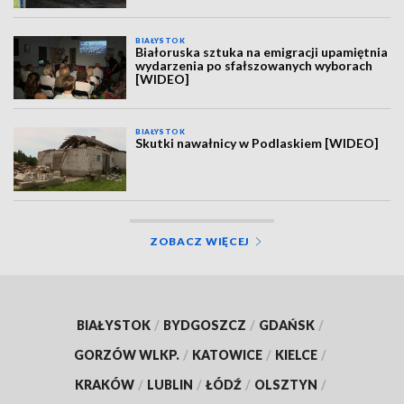
BIAŁYSTOK
Białoruska sztuka na emigracji upamiętnia
wydarzenia po sfałszowanych wyborach
[WIDEO]
BIAŁYSTOK
Skutki nawałnicy w Podlaskiem [WIDEO]
ZOBACZ WIĘCEJ
BIAŁYSTOK
/
BYDGOSZCZ
/
GDAŃSK
/
GORZÓW WLKP.
/
KATOWICE
/
KIELCE
/
KRAKÓW
/
LUBLIN
/
ŁÓDŹ
/
OLSZTYN
/