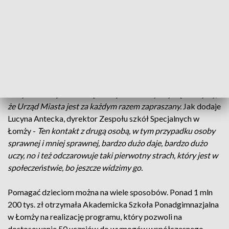
Na murawie spotkały się reprezentacje Zespołu Szkół
Specjalnych, Wyższego Seminarium Duchownego i Urzędu
Miasta w Łomży. Jak powiedział Mariusz Chrzanowski,
prezydent Łomży -
To integracja. To już kolejna edycja
turnieju, podczas którego gramy ze szkołami specjalnymi.
Oczywiście zapraszani są różni przeciwnicy. My się cieszymy,
że Urząd Miasta jest za każdym razem zapraszany.
Jak dodaje
Lucyna Antecka, dyrektor Zespołu szkół Specjalnych w
Łomży -
Ten kontakt z drugą osobą, w tym przypadku osoby
sprawnej i mniej sprawnej, bardzo dużo daje, bardzo dużo
uczy, no i też odczarowuje taki pierwotny strach, który jest w
społeczeństwie, bo jeszcze widzimy go.
Pomagać dzieciom można na wiele sposobów. Ponad 1 mln
200 tys. zł otrzymała Akademicka Szkoła Ponadgimnazjalna
w Łomży na realizację programu, który pozwoli na
dostosowanie 50 uczniów do wymogów współczesnego