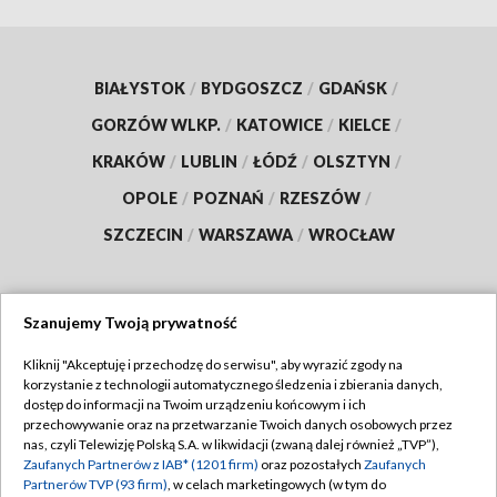
BIAŁYSTOK
/
BYDGOSZCZ
/
GDAŃSK
/
GORZÓW WLKP.
/
KATOWICE
/
KIELCE
/
KRAKÓW
/
LUBLIN
/
ŁÓDŹ
/
OLSZTYN
/
OPOLE
/
POZNAŃ
/
RZESZÓW
/
SZCZECIN
/
WARSZAWA
/
WROCŁAW
Szanujemy Twoją prywatność
Dołącz do nas:
Kliknij "Akceptuję i przechodzę do serwisu", aby wyrazić zgody na
korzystanie z technologii automatycznego śledzenia i zbierania danych,
TVP
dostęp do informacji na Twoim urządzeniu końcowym i ich
Abonament TVP
przechowywanie oraz na przetwarzanie Twoich danych osobowych przez
Regulamin TVP
nas, czyli Telewizję Polską S.A. w likwidacji (zwaną dalej również „TVP”),
Emisja w TVP
Polityka prywatności
Zaufanych Partnerów z IAB* (1201 firm)
oraz pozostałych
Zaufanych
Partnerów TVP (93 firm)
, w celach marketingowych (w tym do
Centrum informacji TVP