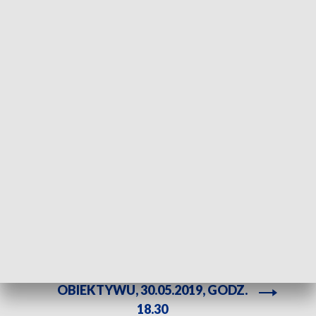
Kolejna edycja konkursu Łomżyńskie Anioły Biznesu/fot. TVP3 Białystok
Ruszyła trzecia edycja konkursu Łomżyńskie Anioły
Biznesu. W tym roku kapituła konkursu
przygotowała siedem kategorii, w których
wyróżniani będą przedsiębiorcy. To m.in. firma roku,
inwestor roku, firma z sercem, czy kobieta biznesu.
ZOBACZ CAŁE WYDANIE
OBIEKTYWU, 30.05.2019, GODZ.
18.30