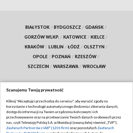
BIAŁYSTOK
/
BYDGOSZCZ
/
GDAŃSK
/
GORZÓW WLKP.
/
KATOWICE
/
KIELCE
/
KRAKÓW
/
LUBLIN
/
ŁÓDŹ
/
OLSZTYN
/
OPOLE
/
POZNAŃ
/
RZESZÓW
/
SZCZECIN
/
WARSZAWA
/
WROCŁAW
Szanujemy Twoją prywatność
Dołącz do nas:
Kliknij "Akceptuję i przechodzę do serwisu", aby wyrazić zgody na
korzystanie z technologii automatycznego śledzenia i zbierania danych,
TVP
dostęp do informacji na Twoim urządzeniu końcowym i ich
Abonament TVP
przechowywanie oraz na przetwarzanie Twoich danych osobowych przez
Regulamin TVP
nas, czyli Telewizję Polską S.A. w likwidacji (zwaną dalej również „TVP”),
Emisja w TVP
Polityka prywatności
Zaufanych Partnerów z IAB* (1201 firm)
oraz pozostałych
Zaufanych