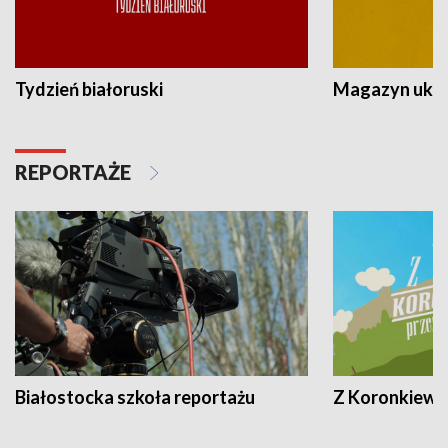
Tydzień białoruski
Magazyn ukra
REPORTAŻE
Białostocka szkoła reportażu
Z Koronkiewic