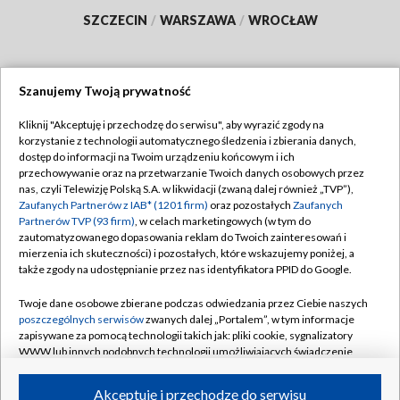
SZCZECIN
/
WARSZAWA
/
WROCŁAW
Szanujemy Twoją prywatność
Dołącz do nas:
Kliknij "Akceptuję i przechodzę do serwisu", aby wyrazić zgody na
korzystanie z technologii automatycznego śledzenia i zbierania danych,
TVP
dostęp do informacji na Twoim urządzeniu końcowym i ich
Abonament TVP
przechowywanie oraz na przetwarzanie Twoich danych osobowych przez
Regulamin TVP
nas, czyli Telewizję Polską S.A. w likwidacji (zwaną dalej również „TVP”),
Emisja w TVP
Polityka prywatności
Zaufanych Partnerów z IAB* (1201 firm)
oraz pozostałych
Zaufanych
Partnerów TVP (93 firm)
, w celach marketingowych (w tym do
Centrum informacji TVP
Moje zgody
zautomatyzowanego dopasowania reklam do Twoich zainteresowań i
mierzenia ich skuteczności) i pozostałych, które wskazujemy poniżej, a
Naziemna Telewizja Cyfrowa
Pomoc
także zgody na udostępnianie przez nas identyfikatora PPID do Google.
Sklep TVP
Biuro reklamy
Twoje dane osobowe zbierane podczas odwiedzania przez Ciebie naszych
Rada Programowa
Kontakt
poszczególnych serwisów
zwanych dalej „Portalem”, w tym informacje
zapisywane za pomocą technologii takich jak: pliki cookie, sygnalizatory
System NOS
WWW lub innych podobnych technologii umożliwiających świadczenie
dopasowanych i bezpiecznych usług, personalizację treści oraz reklam,
Informacje o nadawcy
Kanały
udostępnianie funkcji mediów społecznościowych oraz analizowanie
Akceptuję i przechodzę do serwisu
ruchu w Internecie.