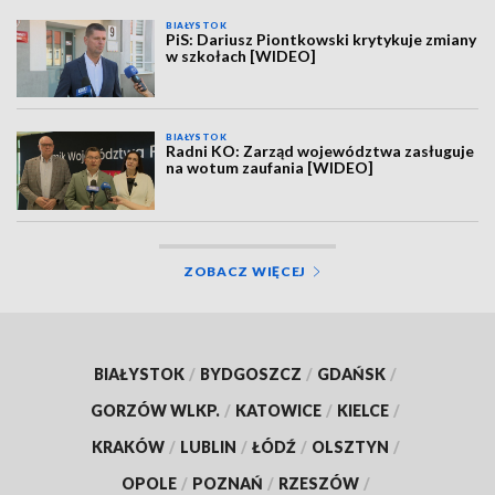
BIAŁYSTOK
PiS: Dariusz Piontkowski krytykuje zmiany
w szkołach [WIDEO]
BIAŁYSTOK
Radni KO: Zarząd województwa zasługuje
na wotum zaufania [WIDEO]
ZOBACZ WIĘCEJ
BIAŁYSTOK
/
BYDGOSZCZ
/
GDAŃSK
/
GORZÓW WLKP.
/
KATOWICE
/
KIELCE
/
KRAKÓW
/
LUBLIN
/
ŁÓDŹ
/
OLSZTYN
/
OPOLE
/
POZNAŃ
/
RZESZÓW
/