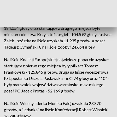
głosy, na Konfederację- 38.866 głosów; na Kukiz'15 - 28.512
głosów; na Lewicę Razem- 11.517 głosów.
Najwięcej głosów uzyskali: "jedynka" PiS Karol Karski -
184.054 głosy oraz startujący z drugiego miejsca były
minister rolnictwa Krzysztof Jurgiel - 104.592 głosy. Justyna
Żalek - szóstka na liście uzyskała 11.935 głosów, a poseł
Tadeusz Cymański, 8 na liście, zdobył 24.664 głosy.
Na liście Koalicji Europejskiej największe poparcie uzyskał
startujący z pierwszego miejsca były piłkarz Tomasz
Frankowski - 125.845 głosów, druga na liście wiceszefowa
PSL posłanka Urszula Pasławska - 63.274 głosy oraz "10" -
były marszałek województwa warmińsko-mazurskiego,
poseł PO Jacek Protas - 52.169 głosów.
Na liście Wiosny liderka Monika Falej uzyskała 23.870
głosów, a "jedynka" na liście Konfederacji Robert Winnicki -
26.248 głosów.