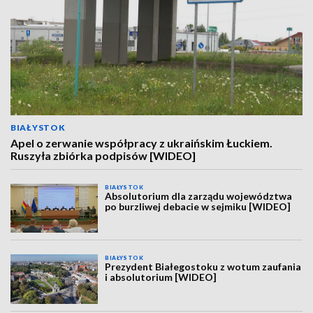
BIAŁYSTOK
Apel o zerwanie współpracy z ukraińskim Łuckiem.
Ruszyła zbiórka podpisów [WIDEO]
BIAŁYSTOK
Absolutorium dla zarządu województwa
po burzliwej debacie w sejmiku [WIDEO]
BIAŁYSTOK
Prezydent Białegostoku z wotum zaufania
i absolutorium [WIDEO]