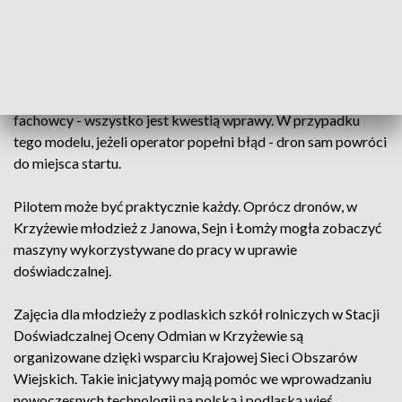
ujęcia mogą się przydać na przykład przy dokumentacji
zniszczeń w uprawach, ocenie jakości i stopnia wzrostu roślin
czy nawet w planowaniu dawki nawozowej.
Sterowanie do najłatwiejszych nie należy, ale jak mówią
fachowcy - wszystko jest kwestią wprawy. W przypadku
tego modelu, jeżeli operator popełni błąd - dron sam powróci
do miejsca startu.
Pilotem może być praktycznie każdy. Oprócz dronów, w
Krzyżewie młodzież z Janowa, Sejn i Łomży mogła zobaczyć
maszyny wykorzystywane do pracy w uprawie
doświadczalnej.
Zajęcia dla młodzieży z podlaskich szkół rolniczych w Stacji
Doświadczalnej Oceny Odmian w Krzyżewie są
organizowane dzięki wsparciu Krajowej Sieci Obszarów
Wiejskich. Takie inicjatywy mają pomóc we wprowadzaniu
nowoczesnych technologii na polską i podlaską wieś.