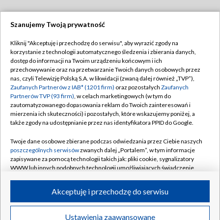
Szanujemy Twoją prywatność
Dołącz do nas:
Kliknij "Akceptuję i przechodzę do serwisu", aby wyrazić zgody na
korzystanie z technologii automatycznego śledzenia i zbierania danych,
TVP
dostęp do informacji na Twoim urządzeniu końcowym i ich
Abonament TVP
przechowywanie oraz na przetwarzanie Twoich danych osobowych przez
Regulamin TVP
nas, czyli Telewizję Polską S.A. w likwidacji (zwaną dalej również „TVP”),
Emisja w TVP
Polityka prywatności
Zaufanych Partnerów z IAB* (1201 firm)
oraz pozostałych
Zaufanych
Partnerów TVP (93 firm)
, w celach marketingowych (w tym do
Centrum informacji TVP
Moje zgody
zautomatyzowanego dopasowania reklam do Twoich zainteresowań i
mierzenia ich skuteczności) i pozostałych, które wskazujemy poniżej, a
Naziemna Telewizja Cyfrowa
Pomoc
także zgody na udostępnianie przez nas identyfikatora PPID do Google.
Sklep TVP
Biuro reklamy
Twoje dane osobowe zbierane podczas odwiedzania przez Ciebie naszych
Rada Programowa
Kontakt
poszczególnych serwisów
zwanych dalej „Portalem”, w tym informacje
zapisywane za pomocą technologii takich jak: pliki cookie, sygnalizatory
System NOS
WWW lub innych podobnych technologii umożliwiających świadczenie
dopasowanych i bezpiecznych usług, personalizację treści oraz reklam,
Informacje o nadawcy
Kanały
udostępnianie funkcji mediów społecznościowych oraz analizowanie
Akceptuję i przechodzę do serwisu
ruchu w Internecie.
Program dla prasy
©2026 Telewizja Polska S.A. w likwidacji
Biuro Reklamy
Twoje dane osobowe zbierane podczas odwiedzania przez Ciebie
Ustawienia zaawansowane