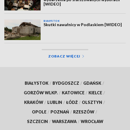
[WIDEO]
BIAŁYSTOK
Skutki nawałnicy w Podlaskiem [WIDEO]
ZOBACZ WIĘCEJ
BIAŁYSTOK
/
BYDGOSZCZ
/
GDAŃSK
/
GORZÓW WLKP.
/
KATOWICE
/
KIELCE
/
KRAKÓW
/
LUBLIN
/
ŁÓDŹ
/
OLSZTYN
/
OPOLE
/
POZNAŃ
/
RZESZÓW
/
SZCZECIN
/
WARSZAWA
/
WROCŁAW