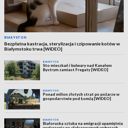
BIAŁYSTOK
Bezpłatna kastracja, sterylizacja i czipowanie kotów w
Białymstoku trwa [WIDEO]
BIAŁYSTOK
Sto mieszkań i bulwary nad Kanałem
Bystrym zamiast Fregaty [WIDEO]
BIAŁYSTOK
Ponad milion złotych strat po pożarze w
gospodarstwie pod Łomżą [WIDEO]
BIAŁYSTOK
Białoruska sztuka na emigracji upamiętnia
wydarzenia po sfałszowanych wyborach