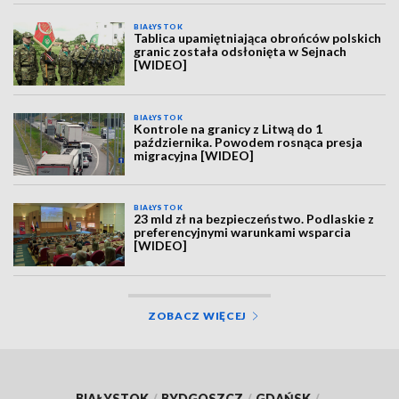
BIAŁYSTOK
Tablica upamiętniająca obrońców polskich
granic została odsłonięta w Sejnach
[WIDEO]
BIAŁYSTOK
Kontrole na granicy z Litwą do 1
października. Powodem rosnąca presja
migracyjna [WIDEO]
BIAŁYSTOK
23 mld zł na bezpieczeństwo. Podlaskie z
preferencyjnymi warunkami wsparcia
[WIDEO]
ZOBACZ WIĘCEJ
BIAŁYSTOK
/
BYDGOSZCZ
/
GDAŃSK
/