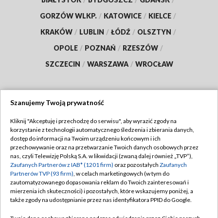
GORZÓW WLKP.
/
KATOWICE
/
KIELCE
/
KRAKÓW
/
LUBLIN
/
ŁÓDŹ
/
OLSZTYN
/
OPOLE
/
POZNAŃ
/
RZESZÓW
/
SZCZECIN
/
WARSZAWA
/
WROCŁAW
Szanujemy Twoją prywatność
Dołącz do nas:
Kliknij "Akceptuję i przechodzę do serwisu", aby wyrazić zgody na
korzystanie z technologii automatycznego śledzenia i zbierania danych,
TVP
dostęp do informacji na Twoim urządzeniu końcowym i ich
Abonament TVP
przechowywanie oraz na przetwarzanie Twoich danych osobowych przez
Regulamin TVP
nas, czyli Telewizję Polską S.A. w likwidacji (zwaną dalej również „TVP”),
Emisja w TVP
Polityka prywatności
Zaufanych Partnerów z IAB* (1201 firm)
oraz pozostałych
Zaufanych
Partnerów TVP (93 firm)
, w celach marketingowych (w tym do
Centrum informacji TVP
Moje zgody
zautomatyzowanego dopasowania reklam do Twoich zainteresowań i
mierzenia ich skuteczności) i pozostałych, które wskazujemy poniżej, a
Naziemna Telewizja Cyfrowa
Pomoc
także zgody na udostępnianie przez nas identyfikatora PPID do Google.
Sklep TVP
Biuro reklamy