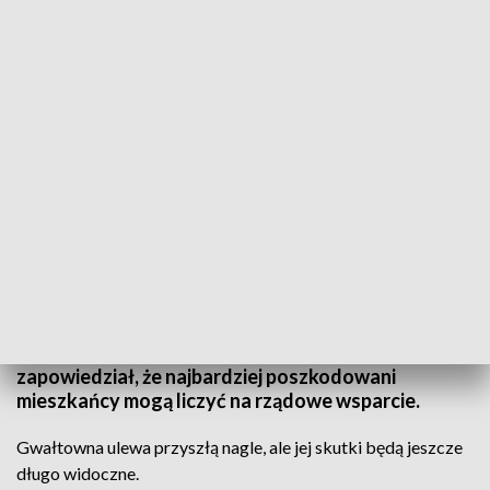
Burze wokół Łomży/fot. TVP3 Białystok
Powyrywany asfalt, zalane drogi, przepusty -
wystarczyła godzina, żeby wielka ulewa dokonała
spustoszenia. W województwie podlaskim
najbardziej ucierpiały miejscowości położone na
terenie gminy Łomża. Wiceminister spraw
wewnętrznych i administracji Jarosław Zieliński
zapowiedział, że najbardziej poszkodowani
mieszkańcy mogą liczyć na rządowe wsparcie.
Gwałtowna ulewa przyszłą nagle, ale jej skutki będą jeszcze
długo widoczne.