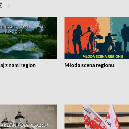
E
j z nami region
Młoda scena regionu