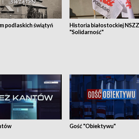
em podlaskich świątyń
Historia białostockiej NSZ
"Solidarność"
ntów
Gość "Obiektywu"