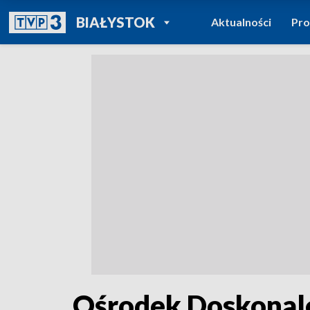
POWRÓT DO
BIAŁYSTOK
Aktualności
Pr
TVP REGIONY
Ośrodek Doskonale