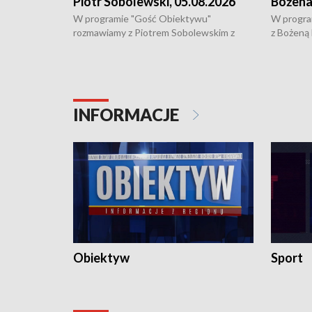
Piotr Sobolewski, 05.08.2026
Bożena
W programie "Gość Obiektywu"
W progra
rozmawiamy z Piotrem Sobolewskim z
z Bożeną
Towarzystwa Amickus o możliwościach
Białostoc
wsparcia osób dotkniętych przemocą i
samotnośc
działaniu Ośrodka Pomocy Osobom
wyciągać 
Pokrzywdzonym Przestępstwem.
ważne jes
INFORMACJE
Obiektyw
Sport