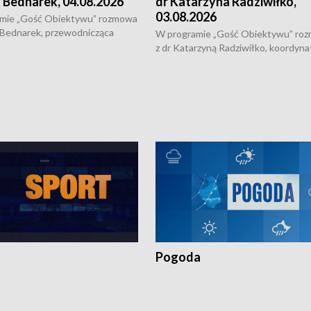
 Bednarek, 04.08.2026
dr Katarzyna Radziwiłko,
03.08.2026
mie „Gość Obiektywu” rozmowa
 Bednarek, przewodnicząca
W programie „Gość Obiektywu” ro
kiej Rady Seniorów, o walce z
z dr Katarzyną Radziwiłko, koordyna
ią, pomysłach na to jak
projektu "Etnomozaika. Współczes
osoby starsze z domów i jak
dziedzictwo kulturowe wsi" o tym, j
t to by nie były same.
wygląda dzisiejsza kultura polskiej w
Pogoda