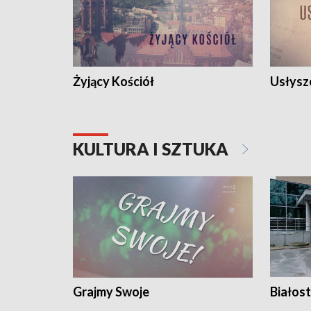
Żyjący Kościół
Usłysz
KULTURA I SZTUKA
Grajmy Swoje
Białost