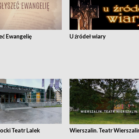
eć Ewangelię
U źródeł wiary
ocki Teatr Lalek
Wierszalin. Teatr Wierszali