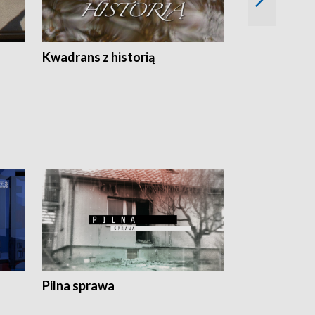
Z
Kwadrans z historią
Kartki z kal
Pilna sprawa