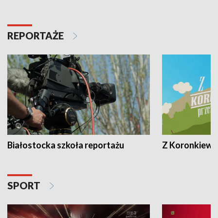
REPORTAŻE
Białostocka szkoła reportażu
Z Koronkiewic
SPORT