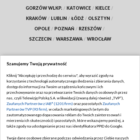
GORZÓW WLKP.
/
KATOWICE
/
KIELCE
/
KRAKÓW
/
LUBLIN
/
ŁÓDŹ
/
OLSZTYN
/
OPOLE
/
POZNAŃ
/
RZESZÓW
/
SZCZECIN
/
WARSZAWA
/
WROCŁAW
Szanujemy Twoją prywatność
Dołącz do nas:
Kliknij "Akceptuję i przechodzę do serwisu", aby wyrazić zgody na
korzystanie z technologii automatycznego śledzenia i zbierania danych,
TVP
dostęp do informacji na Twoim urządzeniu końcowym i ich
Abonament TVP
przechowywanie oraz na przetwarzanie Twoich danych osobowych przez
Regulamin TVP
nas, czyli Telewizję Polską S.A. w likwidacji (zwaną dalej również „TVP”),
Emisja w TVP
Polityka prywatności
Zaufanych Partnerów z IAB* (1201 firm)
oraz pozostałych
Zaufanych
Partnerów TVP (93 firm)
, w celach marketingowych (w tym do
Centrum informacji TVP
Moje zgody
zautomatyzowanego dopasowania reklam do Twoich zainteresowań i
mierzenia ich skuteczności) i pozostałych, które wskazujemy poniżej, a
Naziemna Telewizja Cyfrowa
Pomoc
także zgody na udostępnianie przez nas identyfikatora PPID do Google.
Sklep TVP
Biuro reklamy
Twoje dane osobowe zbierane podczas odwiedzania przez Ciebie naszych