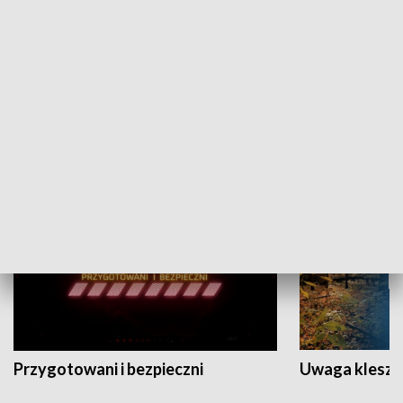
Grajmy Swoje
Białostocki Te
NAUKA I EDUKACJA
Przygotowani i bezpieczni
Uwaga kleszc