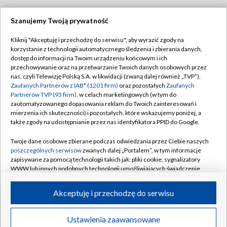
Szanujemy Twoją prywatność
Dołącz do nas:
Kliknij "Akceptuję i przechodzę do serwisu", aby wyrazić zgody na
korzystanie z technologii automatycznego śledzenia i zbierania danych,
TVP
dostęp do informacji na Twoim urządzeniu końcowym i ich
Abonament TVP
przechowywanie oraz na przetwarzanie Twoich danych osobowych przez
Regulamin TVP
nas, czyli Telewizję Polską S.A. w likwidacji (zwaną dalej również „TVP”),
Emisja w TVP
Polityka prywatności
Zaufanych Partnerów z IAB* (1201 firm)
oraz pozostałych
Zaufanych
Partnerów TVP (93 firm)
, w celach marketingowych (w tym do
Centrum informacji TVP
Moje zgody
zautomatyzowanego dopasowania reklam do Twoich zainteresowań i
mierzenia ich skuteczności) i pozostałych, które wskazujemy poniżej, a
Naziemna Telewizja Cyfrowa
Pomoc
także zgody na udostępnianie przez nas identyfikatora PPID do Google.
Sklep TVP
Biuro reklamy
Twoje dane osobowe zbierane podczas odwiedzania przez Ciebie naszych
Rada Programowa
Kontakt
poszczególnych serwisów
zwanych dalej „Portalem”, w tym informacje
zapisywane za pomocą technologii takich jak: pliki cookie, sygnalizatory
System NOS
WWW lub innych podobnych technologii umożliwiających świadczenie
dopasowanych i bezpiecznych usług, personalizację treści oraz reklam,
Informacje o nadawcy
Kanały
udostępnianie funkcji mediów społecznościowych oraz analizowanie
Akceptuję i przechodzę do serwisu
ruchu w Internecie.
Program dla prasy
©2026 Telewizja Polska S.A. w likwidacji
Biuro Reklamy
Twoje dane osobowe zbierane podczas odwiedzania przez Ciebie
Ustawienia zaawansowane
poszczególnych serwisów
na Portalu, takie jak adresy IP, identyfikatory