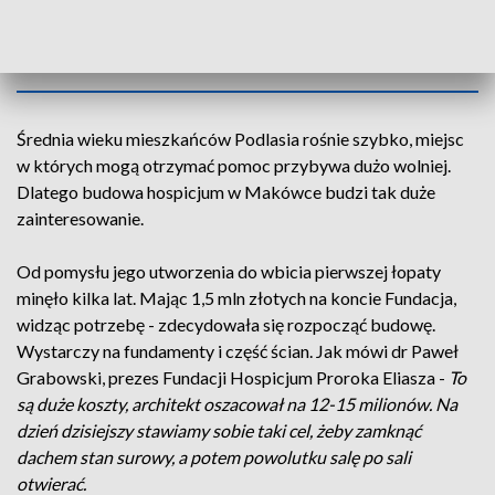
OBIEKTYWU, 13.05.2019, GODZ.
18.30
Średnia wieku mieszkańców Podlasia rośnie szybko, miejsc
w których mogą otrzymać pomoc przybywa dużo wolniej.
Dlatego budowa hospicjum w Makówce budzi tak duże
zainteresowanie.
Od pomysłu jego utworzenia do wbicia pierwszej łopaty
minęło kilka lat. Mając 1,5 mln złotych na koncie Fundacja,
widząc potrzebę - zdecydowała się rozpocząć budowę.
Wystarczy na fundamenty i część ścian. Jak mówi dr Paweł
Grabowski, prezes Fundacji Hospicjum Proroka Eliasza -
To
są duże koszty, architekt oszacował na 12-15 milionów. Na
dzień dzisiejszy stawiamy sobie taki cel, żeby zamknąć
dachem stan surowy, a potem powolutku salę po sali
otwierać.