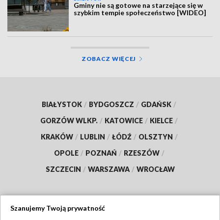
Gminy nie są gotowe na starzejące się w
szybkim tempie społeczeństwo [WIDEO]
ZOBACZ WIĘCEJ
BIAŁYSTOK
/
BYDGOSZCZ
/
GDAŃSK
/
GORZÓW WLKP.
/
KATOWICE
/
KIELCE
/
KRAKÓW
/
LUBLIN
/
ŁÓDŹ
/
OLSZTYN
/
OPOLE
/
POZNAŃ
/
RZESZÓW
/
SZCZECIN
/
WARSZAWA
/
WROCŁAW
Szanujemy Twoją prywatność
Dołącz do nas: