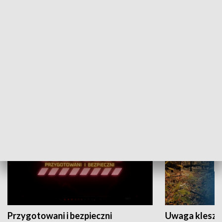
Grajmy Swoje
Białostocki Te
NAUKA I EDUKACJA
Przygotowani i bezpieczni
Uwaga kleszc