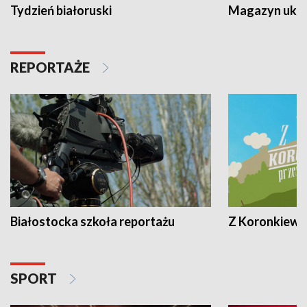
Tydzień białoruski
Magazyn ukra
REPORTAŻE
Białostocka szkoła reportażu
Z Koronkiewic
SPORT