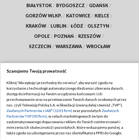
BIAŁYSTOK
/
BYDGOSZCZ
/
GDAŃSK
/
GORZÓW WLKP.
/
KATOWICE
/
KIELCE
/
KRAKÓW
/
LUBLIN
/
ŁÓDŹ
/
OLSZTYN
/
OPOLE
/
POZNAŃ
/
RZESZÓW
/
SZCZECIN
/
WARSZAWA
/
WROCŁAW
Szanujemy Twoją prywatność
Dołącz do nas:
Kliknij "Akceptuję i przechodzę do serwisu", aby wyrazić zgody na
korzystanie z technologii automatycznego śledzenia i zbierania danych,
TVP
dostęp do informacji na Twoim urządzeniu końcowym i ich
Abonament TVP
przechowywanie oraz na przetwarzanie Twoich danych osobowych przez
Regulamin TVP
nas, czyli Telewizję Polską S.A. w likwidacji (zwaną dalej również „TVP”),
Emisja w TVP
Polityka prywatności
Zaufanych Partnerów z IAB* (1201 firm)
oraz pozostałych
Zaufanych
Partnerów TVP (93 firm)
, w celach marketingowych (w tym do
Centrum informacji TVP
Moje zgody
zautomatyzowanego dopasowania reklam do Twoich zainteresowań i
mierzenia ich skuteczności) i pozostałych, które wskazujemy poniżej, a
Naziemna Telewizja Cyfrowa
Pomoc
także zgody na udostępnianie przez nas identyfikatora PPID do Google.