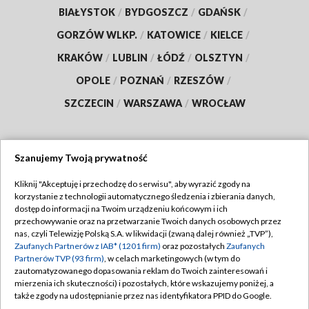
BIAŁYSTOK
/
BYDGOSZCZ
/
GDAŃSK
/
GORZÓW WLKP.
/
KATOWICE
/
KIELCE
/
KRAKÓW
/
LUBLIN
/
ŁÓDŹ
/
OLSZTYN
/
OPOLE
/
POZNAŃ
/
RZESZÓW
/
SZCZECIN
/
WARSZAWA
/
WROCŁAW
Szanujemy Twoją prywatność
Dołącz do nas:
Kliknij "Akceptuję i przechodzę do serwisu", aby wyrazić zgody na
korzystanie z technologii automatycznego śledzenia i zbierania danych,
TVP
dostęp do informacji na Twoim urządzeniu końcowym i ich
Abonament TVP
przechowywanie oraz na przetwarzanie Twoich danych osobowych przez
Regulamin TVP
nas, czyli Telewizję Polską S.A. w likwidacji (zwaną dalej również „TVP”),
Emisja w TVP
Polityka prywatności
Zaufanych Partnerów z IAB* (1201 firm)
oraz pozostałych
Zaufanych
Partnerów TVP (93 firm)
, w celach marketingowych (w tym do
Centrum informacji TVP
Moje zgody
zautomatyzowanego dopasowania reklam do Twoich zainteresowań i
mierzenia ich skuteczności) i pozostałych, które wskazujemy poniżej, a
Naziemna Telewizja Cyfrowa
Pomoc
także zgody na udostępnianie przez nas identyfikatora PPID do Google.