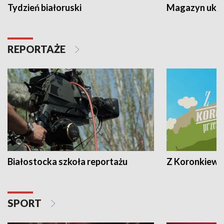
Tydzień białoruski
Magazyn ukra
REPORTAŻE
Białostocka szkoła reportażu
Z Koronkiewic
SPORT