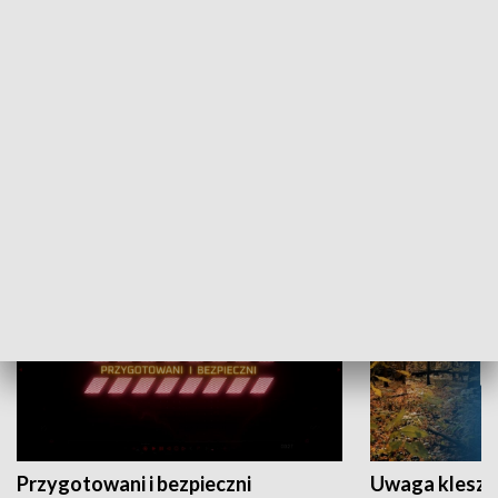
Grajmy Swoje
Białostocki Te
NAUKA I EDUKACJA
Przygotowani i bezpieczni
Uwaga kleszc