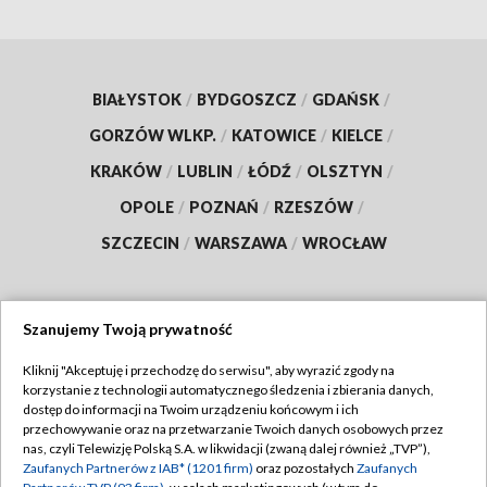
BIAŁYSTOK
/
BYDGOSZCZ
/
GDAŃSK
/
GORZÓW WLKP.
/
KATOWICE
/
KIELCE
/
KRAKÓW
/
LUBLIN
/
ŁÓDŹ
/
OLSZTYN
/
OPOLE
/
POZNAŃ
/
RZESZÓW
/
SZCZECIN
/
WARSZAWA
/
WROCŁAW
Szanujemy Twoją prywatność
Dołącz do nas:
Kliknij "Akceptuję i przechodzę do serwisu", aby wyrazić zgody na
korzystanie z technologii automatycznego śledzenia i zbierania danych,
TVP
dostęp do informacji na Twoim urządzeniu końcowym i ich
Abonament TVP
przechowywanie oraz na przetwarzanie Twoich danych osobowych przez
Regulamin TVP
nas, czyli Telewizję Polską S.A. w likwidacji (zwaną dalej również „TVP”),
Emisja w TVP
Polityka prywatności
Zaufanych Partnerów z IAB* (1201 firm)
oraz pozostałych
Zaufanych