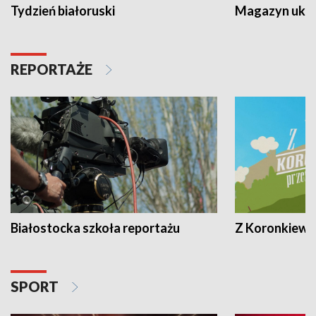
Tydzień białoruski
Magazyn ukra
REPORTAŻE
Białostocka szkoła reportażu
Z Koronkiewic
SPORT