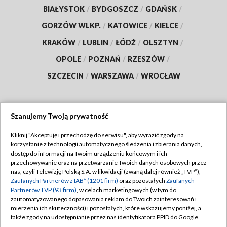
BIAŁYSTOK
/
BYDGOSZCZ
/
GDAŃSK
/
GORZÓW WLKP.
/
KATOWICE
/
KIELCE
/
KRAKÓW
/
LUBLIN
/
ŁÓDŹ
/
OLSZTYN
/
OPOLE
/
POZNAŃ
/
RZESZÓW
/
SZCZECIN
/
WARSZAWA
/
WROCŁAW
Szanujemy Twoją prywatność
Dołącz do nas:
Kliknij "Akceptuję i przechodzę do serwisu", aby wyrazić zgody na
korzystanie z technologii automatycznego śledzenia i zbierania danych,
TVP
dostęp do informacji na Twoim urządzeniu końcowym i ich
Abonament TVP
przechowywanie oraz na przetwarzanie Twoich danych osobowych przez
Regulamin TVP
nas, czyli Telewizję Polską S.A. w likwidacji (zwaną dalej również „TVP”),
Emisja w TVP
Polityka prywatności
Zaufanych Partnerów z IAB* (1201 firm)
oraz pozostałych
Zaufanych
Partnerów TVP (93 firm)
, w celach marketingowych (w tym do
Centrum informacji TVP
Moje zgody
zautomatyzowanego dopasowania reklam do Twoich zainteresowań i
mierzenia ich skuteczności) i pozostałych, które wskazujemy poniżej, a
Naziemna Telewizja Cyfrowa
Pomoc
także zgody na udostępnianie przez nas identyfikatora PPID do Google.