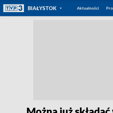
POWRÓT DO
BIAŁYSTOK
Aktualności
Pr
TVP REGIONY
Można już składać