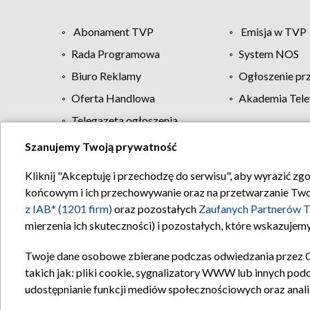
Abonament TVP
Emisja w TVP
Rada Programowa
System NOS
Biuro Reklamy
Ogłoszenie pr
Oferta Handlowa
Akademia Tele
Telegazeta ogłoszenia
Szanujemy Twoją prywatność
Regulamin TVP
Kliknij "Akceptuję i przechodzę do serwisu", aby wyrazić zg
końcowym i ich przechowywanie oraz na przetwarzanie Twoich
z IAB* (1201 firm)
oraz pozostałych
Zaufanych Partnerów T
mierzenia ich skuteczności) i pozostałych, które wskazujemy
Twoje dane osobowe zbierane podczas odwiedzania przez 
takich jak: pliki cookie, sygnalizatory WWW lub innych pod
udostępnianie funkcji mediów społecznościowych oraz anali