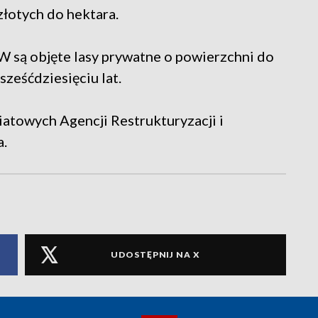
łotych do hektara.
 są objęte lasy prywatne o powierzchni do
ześćdziesięciu lat.
atowych Agencji Restrukturyzacji i
a.
UDOSTĘPNIJ NA X