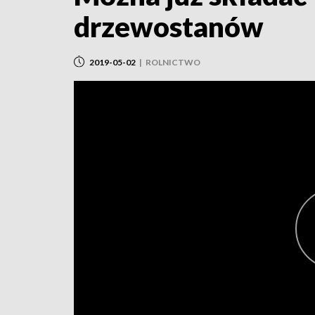
drzewostanów
2019-05-02
|
ROLNICTWO