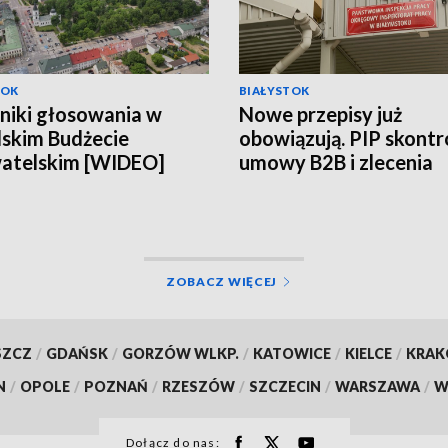
TOK
BIAŁYSTOK
niki głosowania w
Nowe przepisy już
skim Budżecie
obowiązują. PIP skontr
atelskim [WIDEO]
umowy B2B i zlecenia
[WIDEO]
ZOBACZ WIĘCEJ
SZCZ
/
GDAŃSK
/
GORZÓW WLKP.
/
KATOWICE
/
KIELCE
/
KRA
N
/
OPOLE
/
POZNAŃ
/
RZESZÓW
/
SZCZECIN
/
WARSZAWA
/
W
Dołącz do nas: