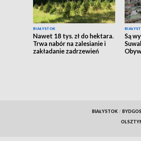
BIAŁYSTOK
BIAŁYS
Nawet 18 tys. zł do hektara.
Są wy
Trwa nabór na zalesianie i
Suwal
zakładanie zadrzewień
Obyw
[WIDEO]
BIAŁYSTOK
/
BYDGO
OLSZTY