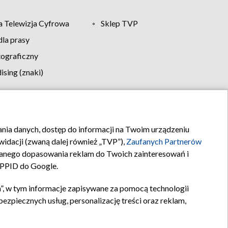
 Telewizja Cyfrowa
Sklep TVP
la prasy
tograficzny
sing (znaki)
klamy
Kontakt
rania danych, dostęp do informacji na Twoim urządzeniu
idacji (zwaną dalej również „TVP”),
Zaufanych Partnerów
anego dopasowania reklam do Twoich zainteresowań i
a PPID do Google.
”, w tym informacje zapisywane za pomocą technologii
zpiecznych usług, personalizację treści oraz reklam,