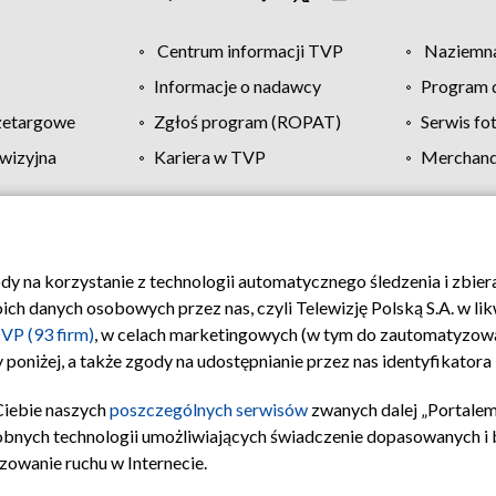
Centrum informacji TVP
Naziemna
Informacje o nadawcy
Program d
zetargowe
Zgłoś program (ROPAT)
Serwis fo
wizyjna
Kariera w TVP
Merchandi
Polityka prywatności
Moje zgody
Pomoc
Biuro re
ody na korzystanie z technologii automatycznego śledzenia i zbie
 danych osobowych przez nas, czyli Telewizję Polską S.A. w likw
VP (93 firm)
, w celach marketingowych (w tym do zautomatyzow
 poniżej, a także zgody na udostępnianie przez nas identyfikator
Ciebie naszych
poszczególnych serwisów
zwanych dalej „Portalem
obnych technologii umożliwiających świadczenie dopasowanych i be
zowanie ruchu w Internecie.