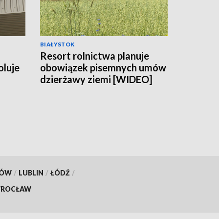
BIAŁYSTOK
Resort rolnictwa planuje
oluje
obowiązek pisemnych umów
dzierżawy ziemi [WIDEO]
KÓW
/
LUBLIN
/
ŁÓDŹ
/
ROCŁAW