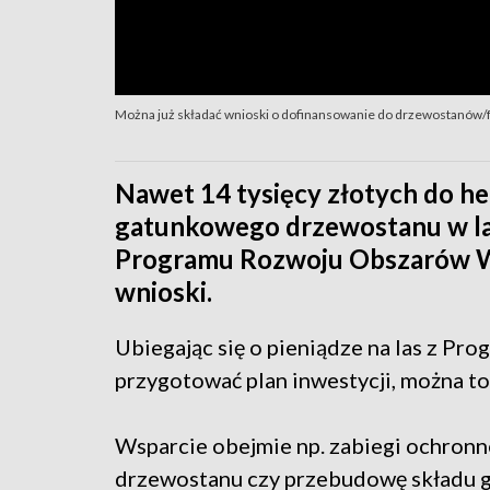
Można już składać wnioski o dofinansowanie do drzewostanów/f
Nawet 14 tysięcy złotych do h
gatunkowego drzewostanu w la
Programu Rozwoju Obszarów Wi
wnioski.
Ubiegając się o pieniądze na las z P
przygotować plan inwestycji, można t
Wsparcie obejmie np. zabiegi ochronn
drzewostanu czy przebudowę składu 