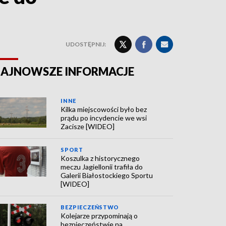
UDOSTĘPNIJ:
AJNOWSZE INFORMACJE
INNE
Kilka miejscowości było bez
prądu po incydencie we wsi
Zacisze [WIDEO]
SPORT
Koszulka z historycznego
meczu Jagiellonii trafiła do
Galerii Białostockiego Sportu
[WIDEO]
BEZPIECZEŃSTWO
Kolejarze przypominają o
bezpieczeństwie na