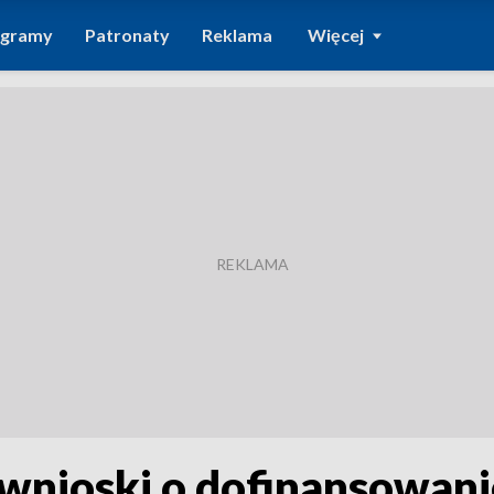
ogramy
Patronaty
Reklama
Więcej
 wnioski o dofinansowani