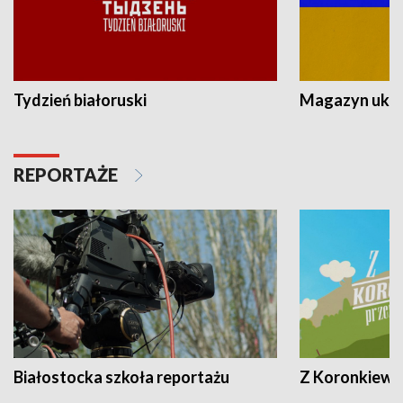
Tydzień białoruski
Magazyn ukra
REPORTAŻE
Białostocka szkoła reportażu
Z Koronkiewic