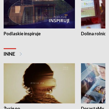
Podlaskie inspiruje
Dolina rolnicz
INNE
Życie po...
DorastaMy