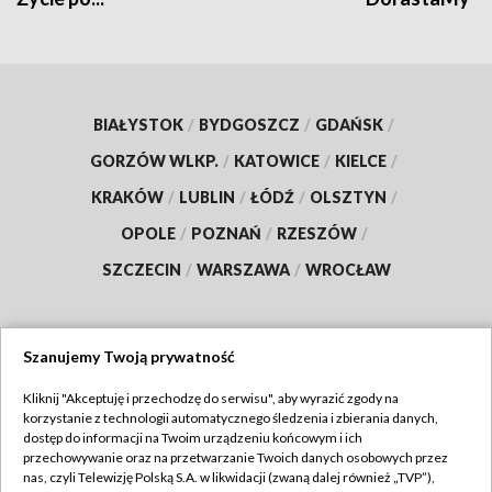
BIAŁYSTOK
/
BYDGOSZCZ
/
GDAŃSK
/
GORZÓW WLKP.
/
KATOWICE
/
KIELCE
/
KRAKÓW
/
LUBLIN
/
ŁÓDŹ
/
OLSZTYN
/
OPOLE
/
POZNAŃ
/
RZESZÓW
/
SZCZECIN
/
WARSZAWA
/
WROCŁAW
Szanujemy Twoją prywatność
Dołącz do nas:
Kliknij "Akceptuję i przechodzę do serwisu", aby wyrazić zgody na
korzystanie z technologii automatycznego śledzenia i zbierania danych,
TVP
dostęp do informacji na Twoim urządzeniu końcowym i ich
Abonament TVP
przechowywanie oraz na przetwarzanie Twoich danych osobowych przez
Regulamin TVP
nas, czyli Telewizję Polską S.A. w likwidacji (zwaną dalej również „TVP”),