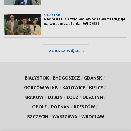
BIAŁYSTOK
Radni KO: Zarząd województwa zasługuje
na wotum zaufania [WIDEO]
ZOBACZ WIĘCEJ
BIAŁYSTOK
/
BYDGOSZCZ
/
GDAŃSK
/
GORZÓW WLKP.
/
KATOWICE
/
KIELCE
/
KRAKÓW
/
LUBLIN
/
ŁÓDŹ
/
OLSZTYN
/
OPOLE
/
POZNAŃ
/
RZESZÓW
/
SZCZECIN
/
WARSZAWA
/
WROCŁAW