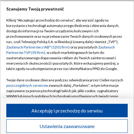
Szanujemy Twoją prywatność
Dołącz do nas:
Kliknij "Akceptuję i przechodzę do serwisu", aby wyrazić zgody na
korzystanie z technologii automatycznego śledzenia i zbierania danych,
TVP
dostęp do informacji na Twoim urządzeniu końcowym i ich
Abonament TVP
przechowywanie oraz na przetwarzanie Twoich danych osobowych przez
Regulamin TVP
nas, czyli Telewizję Polską S.A. w likwidacji (zwaną dalej również „TVP”),
Emisja w TVP
Polityka prywatności
Zaufanych Partnerów z IAB* (1201 firm)
oraz pozostałych
Zaufanych
Partnerów TVP (93 firm)
, w celach marketingowych (w tym do
Centrum informacji TVP
Moje zgody
zautomatyzowanego dopasowania reklam do Twoich zainteresowań i
mierzenia ich skuteczności) i pozostałych, które wskazujemy poniżej, a
Naziemna Telewizja Cyfrowa
Pomoc
także zgody na udostępnianie przez nas identyfikatora PPID do Google.
Sklep TVP
Biuro reklamy
Twoje dane osobowe zbierane podczas odwiedzania przez Ciebie naszych
Rada Programowa
Kontakt
poszczególnych serwisów
zwanych dalej „Portalem”, w tym informacje
zapisywane za pomocą technologii takich jak: pliki cookie, sygnalizatory
System NOS
WWW lub innych podobnych technologii umożliwiających świadczenie
dopasowanych i bezpiecznych usług, personalizację treści oraz reklam,
Informacje o nadawcy
Kanały
udostępnianie funkcji mediów społecznościowych oraz analizowanie
Akceptuję i przechodzę do serwisu
ruchu w Internecie.
Program dla prasy
©2026 Telewizja Polska S.A. w likwidacji
Biuro Reklamy
Twoje dane osobowe zbierane podczas odwiedzania przez Ciebie
Ustawienia zaawansowane
poszczególnych serwisów
na Portalu, takie jak adresy IP, identyfikatory
Ogłoszenie przetargowe