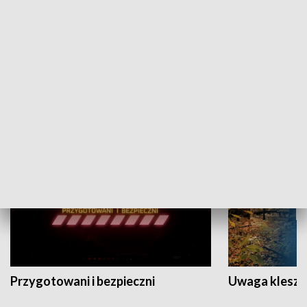
Grajmy Swoje
Białostocki Te
NAUKA I EDUKACJA
Przygotowani i bezpieczni
Uwaga kleszc