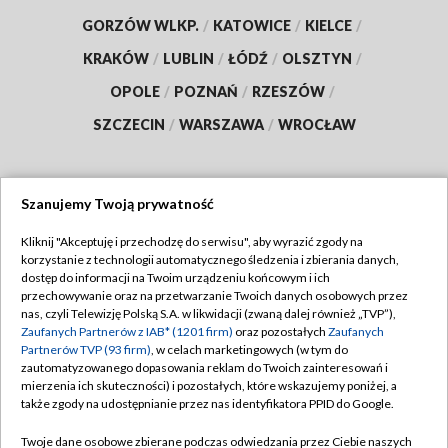
GORZÓW WLKP.
/
KATOWICE
/
KIELCE
/
KRAKÓW
/
LUBLIN
/
ŁÓDŹ
/
OLSZTYN
/
OPOLE
/
POZNAŃ
/
RZESZÓW
/
SZCZECIN
/
WARSZAWA
/
WROCŁAW
Szanujemy Twoją prywatność
Dołącz do nas:
Kliknij "Akceptuję i przechodzę do serwisu", aby wyrazić zgody na
korzystanie z technologii automatycznego śledzenia i zbierania danych,
TVP
dostęp do informacji na Twoim urządzeniu końcowym i ich
Abonament TVP
przechowywanie oraz na przetwarzanie Twoich danych osobowych przez
Regulamin TVP
nas, czyli Telewizję Polską S.A. w likwidacji (zwaną dalej również „TVP”),
Emisja w TVP
Polityka prywatności
Zaufanych Partnerów z IAB* (1201 firm)
oraz pozostałych
Zaufanych
Partnerów TVP (93 firm)
, w celach marketingowych (w tym do
Centrum informacji TVP
Moje zgody
zautomatyzowanego dopasowania reklam do Twoich zainteresowań i
mierzenia ich skuteczności) i pozostałych, które wskazujemy poniżej, a
Naziemna Telewizja Cyfrowa
Pomoc
także zgody na udostępnianie przez nas identyfikatora PPID do Google.
Sklep TVP
Biuro reklamy
Twoje dane osobowe zbierane podczas odwiedzania przez Ciebie naszych