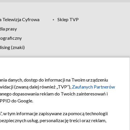
 Telewizja Cyfrowa
Sklep TVP
la prasy
tograficzny
sing (znaki)
klamy
Kontakt
rania danych, dostęp do informacji na Twoim urządzeniu
idacji (zwaną dalej również „TVP”),
Zaufanych Partnerów
anego dopasowania reklam do Twoich zainteresowań i
a PPID do Google.
”, w tym informacje zapisywane za pomocą technologii
zpiecznych usług, personalizację treści oraz reklam,