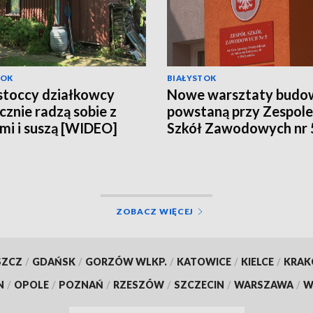
TOK
BIAŁYSTOK
stoccy działkowcy
Nowe warsztaty budo
cznie radzą sobie z
powstaną przy Zespole
mi i suszą [WIDEO]
Szkół Zawodowych nr 
Białymstoku [WIDEO]
ZOBACZ WIĘCEJ
SZCZ
/
GDAŃSK
/
GORZÓW WLKP.
/
KATOWICE
/
KIELCE
/
KRA
N
/
OPOLE
/
POZNAŃ
/
RZESZÓW
/
SZCZECIN
/
WARSZAWA
/
W