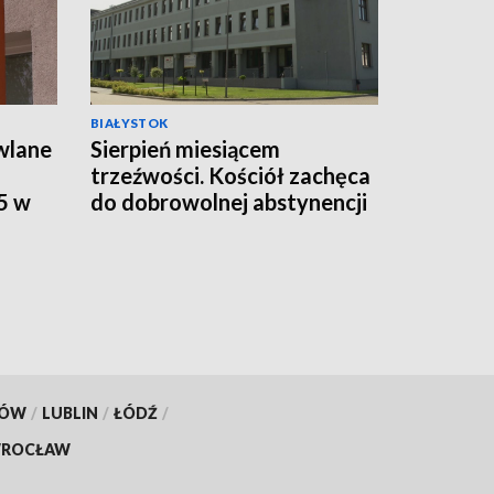
BIAŁYSTOK
wlane
Sierpień miesiącem
trzeźwości. Kościół zachęca
5 w
do dobrowolnej abstynencji
[WIDEO]
KÓW
/
LUBLIN
/
ŁÓDŹ
/
ROCŁAW