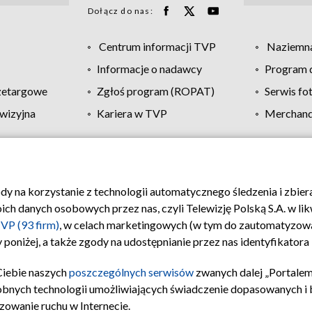
Dołącz do nas:
Centrum informacji TVP
Naziemna
Informacje o nadawcy
Program d
zetargowe
Zgłoś program (ROPAT)
Serwis fo
wizyjna
Kariera w TVP
Merchandi
Polityka prywatności
Moje zgody
Pomoc
Biuro re
ody na korzystanie z technologii automatycznego śledzenia i zbie
 danych osobowych przez nas, czyli Telewizję Polską S.A. w likw
VP (93 firm)
, w celach marketingowych (w tym do zautomatyzow
 poniżej, a także zgody na udostępnianie przez nas identyfikator
Ciebie naszych
poszczególnych serwisów
zwanych dalej „Portalem
obnych technologii umożliwiających świadczenie dopasowanych i be
zowanie ruchu w Internecie.