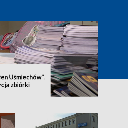
łen Uśmiechów".
cja zbiórki