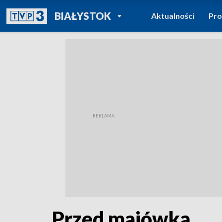
POWRÓT DO
BIAŁYSTOK
Aktualności
Pr
TVP REGIONY
Przed majówką