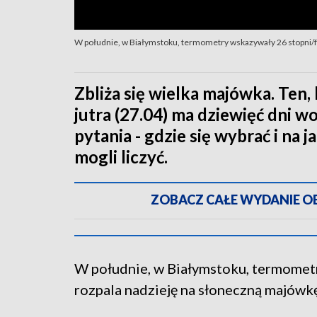
W południe, w Białymstoku, termometry wskazywały 26 stopni/f
Zbliża się wielka majówka. Ten,
jutra (27.04) ma dziewięć dni w
pytania - gdzie się wybrać i na
mogli liczyć.
ZOBACZ CAŁE WYDANIE OBI
W południe, w Białymstoku, termometr
rozpala nadzieję na słoneczną majówkę,