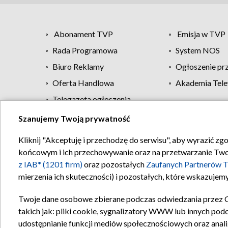
Abonament TVP
Emisja w TVP
Rada Programowa
System NOS
Biuro Reklamy
Ogłoszenie pr
Oferta Handlowa
Akademia Tele
Telegazeta ogłoszenia
Szanujemy Twoją prywatność
Regulamin TVP
Kliknij "Akceptuję i przechodzę do serwisu", aby wyrazić zg
końcowym i ich przechowywanie oraz na przetwarzanie Twoich
z IAB* (1201 firm)
oraz pozostałych
Zaufanych Partnerów T
mierzenia ich skuteczności) i pozostałych, które wskazujemy
Twoje dane osobowe zbierane podczas odwiedzania przez 
takich jak: pliki cookie, sygnalizatory WWW lub innych pod
udostępnianie funkcji mediów społecznościowych oraz anali