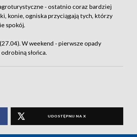
groturystyczne - ostatnio coraz bardziej
, konie, ogniska przyciągają tych, którzy
ie spokój.
o (27.04). W weekend - pierwsze opady
 odrobiną słońca.
UDOSTĘPNIJ NA X