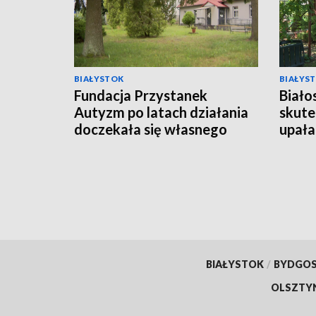
BIAŁYSTOK
BIAŁYS
Fundacja Przystanek
Biało
Autyzm po latach działania
skute
doczekała się własnego
upała
lokalu [WIDEO]
BIAŁYSTOK
/
BYDGO
OLSZTY