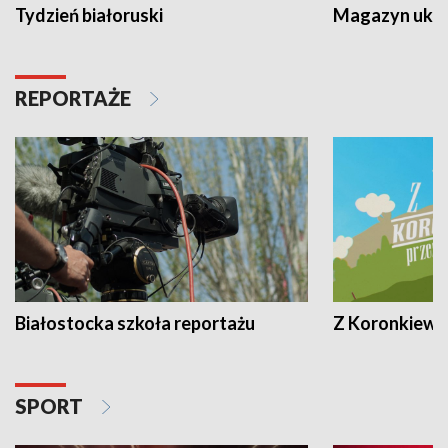
Tydzień białoruski
Magazyn ukra
REPORTAŻE
Białostocka szkoła reportażu
Z Koronkiewic
SPORT