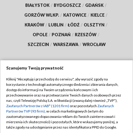
BIAŁYSTOK
/
BYDGOSZCZ
/
GDAŃSK
/
GORZÓW WLKP.
/
KATOWICE
/
KIELCE
/
KRAKÓW
/
LUBLIN
/
ŁÓDŹ
/
OLSZTYN
/
OPOLE
/
POZNAŃ
/
RZESZÓW
/
SZCZECIN
/
WARSZAWA
/
WROCŁAW
Szanujemy Twoją prywatność
Dołącz do nas:
Kliknij "Akceptuję i przechodzę do serwisu", aby wyrazić zgody na
korzystanie z technologii automatycznego śledzenia i zbierania danych,
TVP
dostęp do informacji na Twoim urządzeniu końcowym i ich
Abonament TVP
przechowywanie oraz na przetwarzanie Twoich danych osobowych przez
Regulamin TVP
nas, czyli Telewizję Polską S.A. w likwidacji (zwaną dalej również „TVP”),
Emisja w TVP
Polityka prywatności
Zaufanych Partnerów z IAB* (1201 firm)
oraz pozostałych
Zaufanych
Partnerów TVP (93 firm)
, w celach marketingowych (w tym do
Centrum informacji TVP
Moje zgody
zautomatyzowanego dopasowania reklam do Twoich zainteresowań i
mierzenia ich skuteczności) i pozostałych, które wskazujemy poniżej, a
Naziemna Telewizja Cyfrowa
Pomoc
także zgody na udostępnianie przez nas identyfikatora PPID do Google.