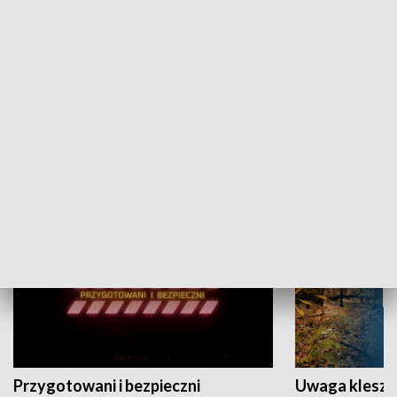
Grajmy Swoje
Białostocki Te
NAUKA I EDUKACJA
Przygotowani i bezpieczni
Uwaga kleszc