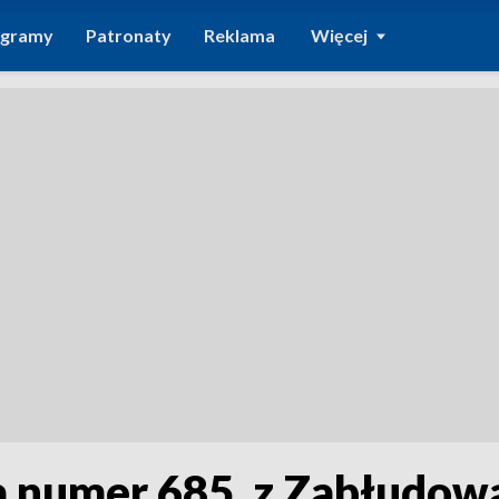
ogramy
Patronaty
Reklama
Więcej
 numer 685, z Zabłudow