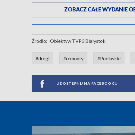
ZOBACZ CAŁE WYDANIE OBI
Źródło:
Obiektyw TVP3 Białystok
#drogi
#remonty
#Podlaskie
UDOSTĘPNIJ NA FACEBOOKU