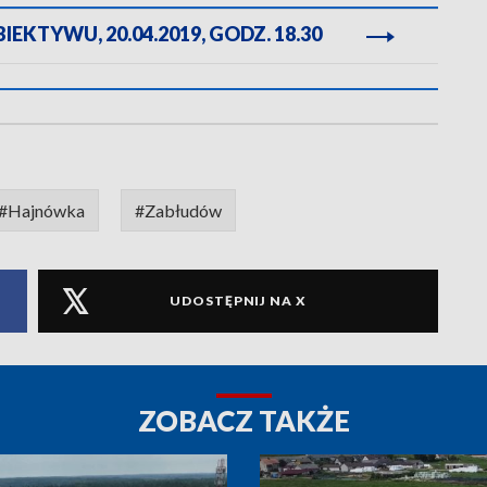
EKTYWU, 20.04.2019, GODZ. 18.30
#Hajnówka
#Zabłudów
UDOSTĘPNIJ NA X
ZOBACZ TAKŻE