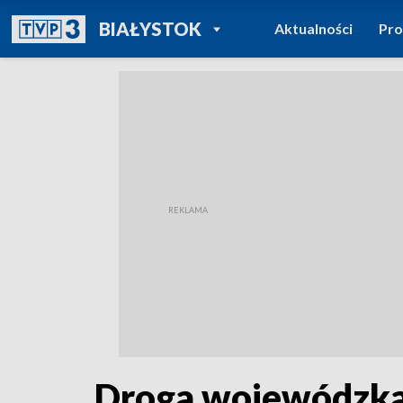
POWRÓT DO
BIAŁYSTOK
Aktualności
Pr
TVP REGIONY
Droga wojewódzka