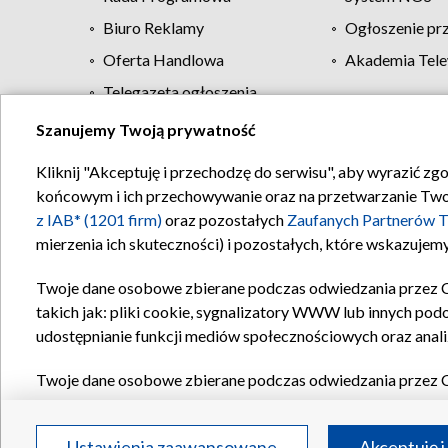
Biuro Reklamy
Ogłoszenie pr
Oferta Handlowa
Akademia Tele
Telegazeta ogłoszenia
Szanujemy Twoją prywatność
Regulamin TVP
Kliknij "Akceptuję i przechodzę do serwisu", aby wyrazić zg
końcowym i ich przechowywanie oraz na przetwarzanie Twoich
z IAB* (1201 firm)
oraz pozostałych
Zaufanych Partnerów T
mierzenia ich skuteczności) i pozostałych, które wskazujemy
Twoje dane osobowe zbierane podczas odwiedzania przez 
takich jak: pliki cookie, sygnalizatory WWW lub innych pod
udostępnianie funkcji mediów społecznościowych oraz anali
Twoje dane osobowe zbierane podczas odwiedzania przez 
plików cookie, informacje o Twoich wyszukiwaniach w serwi
Partnerów TVP
dla realizacji następujących celów i funkc
Ustawienia zaawansowane
Akceptuję i