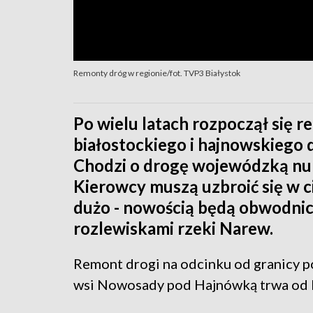
Remonty dróg w regionie/fot. TVP3 Białystok
Po wielu latach rozpoczął się 
białostockiego i hajnowskiego
Chodzi o drogę wojewódzką nu
Kierowcy muszą uzbroić się w ci
dużo - nowością będą obwodnice
rozlewiskami rzeki Narew.
Remont drogi na odcinku od granicy p
wsi Nowosady pod Hajnówką trwa od k