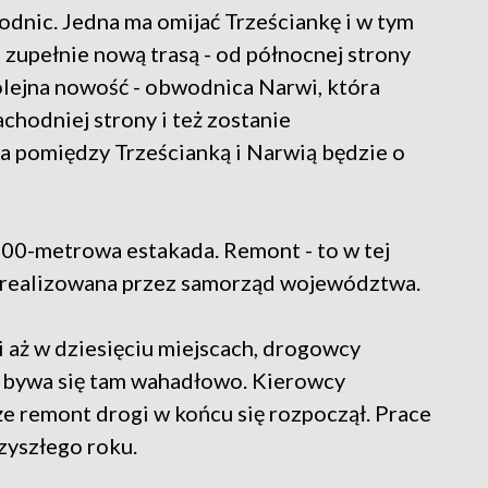
ic. Jedna ma omijać Trześciankę i w tym
zupełnie nową trasą - od północnej strony
lejna nowość - obwodnica Narwi, która
hodniej strony i też zostanie
 pomiędzy Trześcianką i Narwią będzie o
00-metrowa estakada. Remont - to w tej
a realizowana przez samorząd województwa.
ż w dziesięciu miejscach, drogowcy
 odbywa się tam wahadłowo. Kierowcy
 że remont drogi w końcu się rozpoczął. Prace
rzyszłego roku.