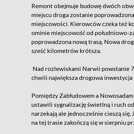
Remont obejmuje budowę dwóch obwodn
miejscu droga zostanie poprowadzona 
miejscowości. Kierowców czeka też ko
ominie miejscowość od południowo-zac
poprowadzona nową trasą. Nowa droga
sześć kilometrów krótsza.
Nad rozlewiskami Narwii powstanie 7
chwili największa drogowa inwestycj
Pomiędzy Zabłudowem a Nowosadami a
ustawili sygnalizację świetlną i ruch
narzekają ale jednocześnie cieszą się,
na tej trasie zakończą się w sierpniu p