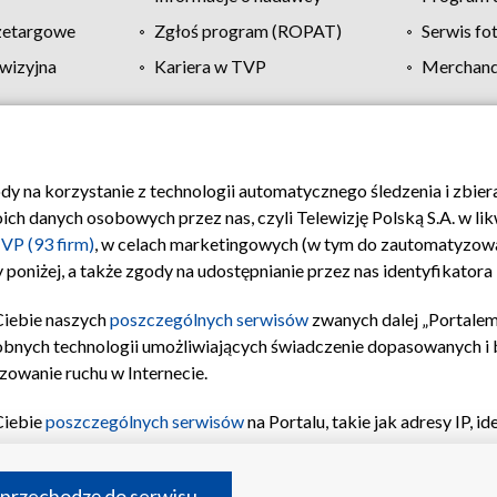
zetargowe
Zgłoś program (ROPAT)
Serwis fo
wizyjna
Kariera w TVP
Merchandi
Polityka prywatności
Moje zgody
Pomoc
Biuro re
ody na korzystanie z technologii automatycznego śledzenia i zbie
 danych osobowych przez nas, czyli Telewizję Polską S.A. w likw
VP (93 firm)
, w celach marketingowych (w tym do zautomatyzow
 poniżej, a także zgody na udostępnianie przez nas identyfikator
Ciebie naszych
poszczególnych serwisów
zwanych dalej „Portalem
obnych technologii umożliwiających świadczenie dopasowanych i be
zowanie ruchu w Internecie.
Ciebie
poszczególnych serwisów
na Portalu, takie jak adresy IP, 
sach Portalu czy historia odwiedzin będą przetwarzane przez TV
ji: przechowywania informacji na urządzeniu lub dostęp do nich,
©2026 Telewizja Polska S.A. w likwidacji
 przechodzę do serwisu