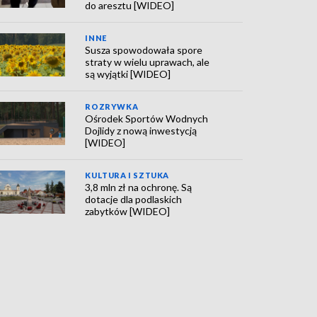
do aresztu [WIDEO]
INNE
Susza spowodowała spore
straty w wielu uprawach, ale
są wyjątki [WIDEO]
ROZRYWKA
Ośrodek Sportów Wodnych
Dojlidy z nową inwestycją
[WIDEO]
KULTURA I SZTUKA
3,8 mln zł na ochronę. Są
dotacje dla podlaskich
zabytków [WIDEO]