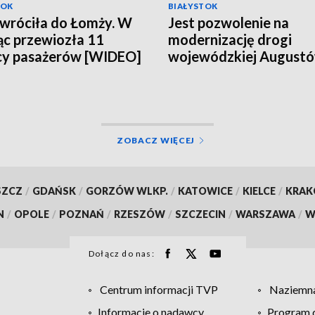
TOK
BIAŁYSTOK
 wróciła do Łomży. W
Jest pozwolenie na
ąc przewiozła 11
modernizację drogi
cy pasażerów [WIDEO]
wojewódzkiej August
Suwałki [WIDEO]
ZOBACZ WIĘCEJ
SZCZ
/
GDAŃSK
/
GORZÓW WLKP.
/
KATOWICE
/
KIELCE
/
KRA
N
/
OPOLE
/
POZNAŃ
/
RZESZÓW
/
SZCZECIN
/
WARSZAWA
/
W
Dołącz do nas:
Centrum informacji TVP
Naziemna
Informacje o nadawcy
Program d