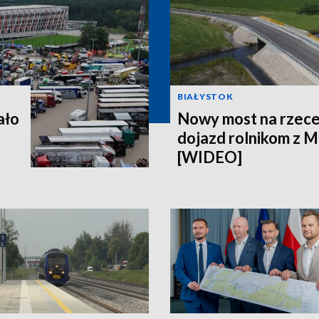
BIAŁYSTOK
ało
Nowy most na rzece
dojazd rolnikom z Mi
[WIDEO]