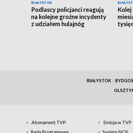
BIAŁYSTOK
BIAŁYS
Podlascy policjanci reagują
Kolej
na kolejne groźne incydenty
miesi
z udziałem hulajnóg
tysię
[WIDEO]
BIAŁYSTOK
/
BYDGO
OLSZTY
Abonament TVP
Emisja w TVP
Rada Programowa
System NOS