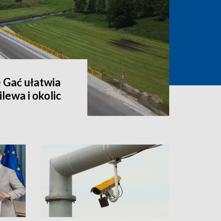
 Gać ułatwia
lewa i okolic