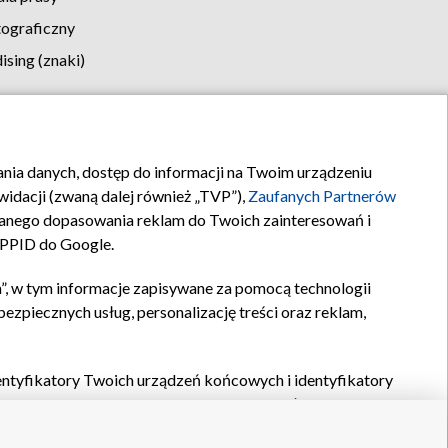
tograficzny
sing (znaki)
klamy
Kontakt
rania danych, dostęp do informacji na Twoim urządzeniu
idacji (zwaną dalej również „TVP”),
Zaufanych Partnerów
anego dopasowania reklam do Twoich zainteresowań i
a PPID do Google.
”, w tym informacje zapisywane za pomocą technologii
zpiecznych usług, personalizację treści oraz reklam,
identyfikatory Twoich urządzeń końcowych i identyfikatory
P,
Zaufanych Partnerów z IAB
oraz pozostałych
Zaufanych
 wyboru podstawowych reklam, wyboru spersonalizowanych