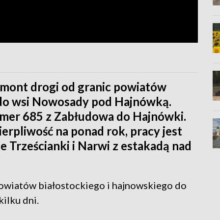
remont drogi od granic powiatów
 do wsi Nowosady pod Hajnówką.
mer 685 z Zabłudowa do Hajnówki.
erpliwość na ponad rok, pracy jest
 Trześcianki i Narwi z estakadą nad
owiatów białostockiego i hajnowskiego do
ilku dni.