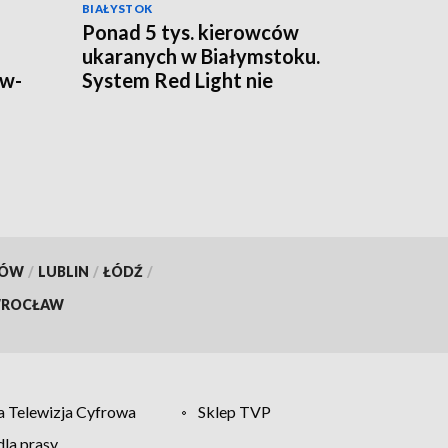
BIAŁYSTOK
Ponad 5 tys. kierowców
ukaranych w Białymstoku.
ów-
System Red Light nie
odpuszcza [WIDEO]
KÓW
/
LUBLIN
/
ŁÓDŹ
/
ROCŁAW
 Telewizja Cyfrowa
Sklep TVP
la prasy