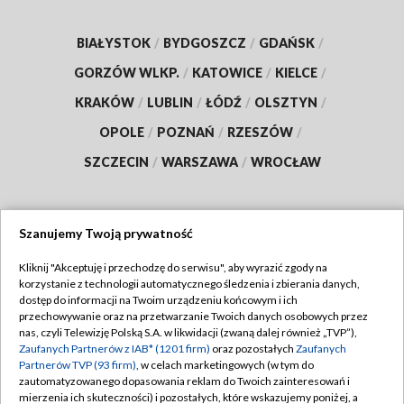
BIAŁYSTOK
/
BYDGOSZCZ
/
GDAŃSK
/
GORZÓW WLKP.
/
KATOWICE
/
KIELCE
/
KRAKÓW
/
LUBLIN
/
ŁÓDŹ
/
OLSZTYN
/
OPOLE
/
POZNAŃ
/
RZESZÓW
/
SZCZECIN
/
WARSZAWA
/
WROCŁAW
Szanujemy Twoją prywatność
Dołącz do nas:
Kliknij "Akceptuję i przechodzę do serwisu", aby wyrazić zgody na
korzystanie z technologii automatycznego śledzenia i zbierania danych,
TVP
dostęp do informacji na Twoim urządzeniu końcowym i ich
Abonament TVP
przechowywanie oraz na przetwarzanie Twoich danych osobowych przez
Regulamin TVP
nas, czyli Telewizję Polską S.A. w likwidacji (zwaną dalej również „TVP”),
Emisja w TVP
Polityka prywatności
Zaufanych Partnerów z IAB* (1201 firm)
oraz pozostałych
Zaufanych
Partnerów TVP (93 firm)
, w celach marketingowych (w tym do
Centrum informacji TVP
Moje zgody
zautomatyzowanego dopasowania reklam do Twoich zainteresowań i
mierzenia ich skuteczności) i pozostałych, które wskazujemy poniżej, a
Naziemna Telewizja Cyfrowa