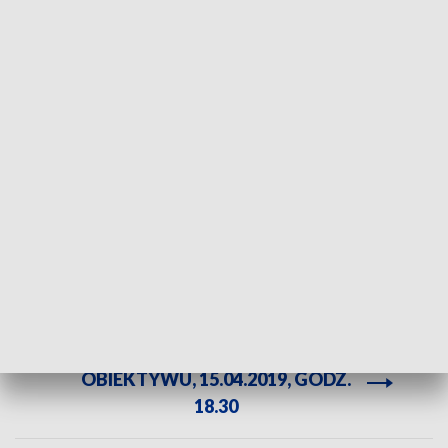
Do tragedii doszło w sobotę (13.04.) około godziny 18:00 w jednym z mieszkań
przy ulicy Sejneńskiej/fot. TVP3 Białystok
Do tragedii doszło w sobotę (13.04.) około godziny
18:00 w jednym z mieszkań przy ulicy Sejneńskiej.
Kobieta zadała mężczyźnie śmiertelny cios nożem w
serce.
ZOBACZ CAŁE WYDANIE
OBIEKTYWU, 15.04.2019, GODZ.
18.30