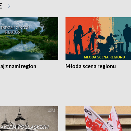
E
j z nami region
Młoda scena regionu