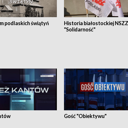
em podlaskich świątyń
Historia białostockiej NSZ
"Solidarność"
ntów
Gość "Obiektywu"