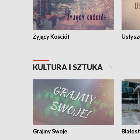
Żyjący Kościół
Usłysz
KULTURA I SZTUKA
Grajmy Swoje
Białost