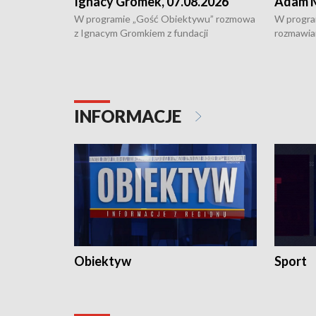
Ignacy Gromek, 07.08.2026
Adam M
W programie „Gość Obiektywu” rozmowa
W progra
z Ignacym Gromkiem z fundacji
rozmawia
"Przystanek Autyzm" o opiece dorosłych
podlaski
osób autystycznych oraz potrzebie
zabytków 
dziennej i całodobowej opieki.
i naborze
konserwa
INFORMACJE
Obiektyw
Sport