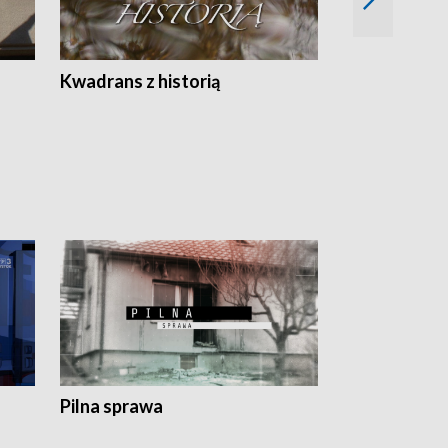
Z
Kwadrans z historią
Kartki z kal
Pilna sprawa