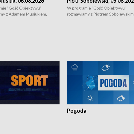
usiuk, 06.08.2026
Piotr Sobolewski, 05.08.20
mie "Gość Obiektywu"
W programie "Gość Obiektywu"
my z Adamem Musiukiem,
rozmawiamy z Piotrem Sobolewskim
m wojewódzkim konserwatorem
Towarzystwa Amickus o możliwości
o kondycji zabytków w regionie
wsparcia osób dotkniętych przemocą
 wniosków na prace
działaniu Ośrodka Pomocy Osobom
torskie.
Pokrzywdzonym Przestępstwem.
Pogoda