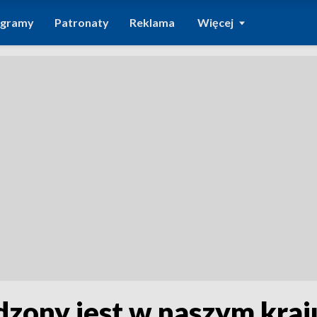
ogramy
Patronaty
Reklama
Więcej
zony jest w naszym kraj