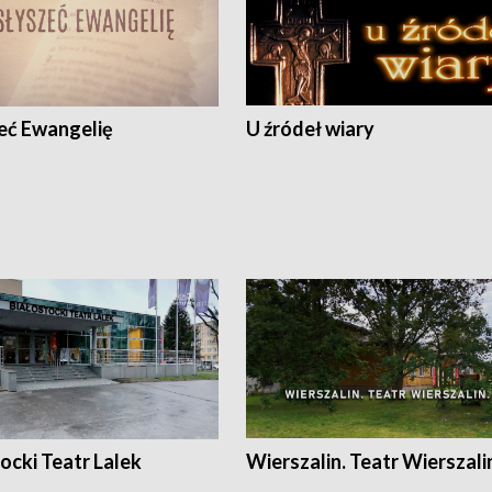
eć Ewangelię
U źródeł wiary
ocki Teatr Lalek
Wierszalin. Teatr Wierszali