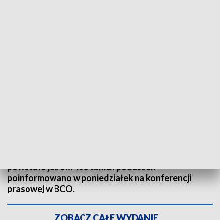
W ramach akcji "Serce od serca", w regionie powstało już ok. 400 takich
poduszek/fot. TVP3 Białystok
Białostockie Centrum Onkologii zachęca do szycia
specjalnych poduszek w kształcie serca, które
pomagają w rehabilitacji pacjentkom po
mastektomii. To akcja "Serce od serca", w regionie
powstało już ok. 400 takich poduszek -
poinformowano w poniedziałek na konferencji
prasowej w BCO.
ZOBACZ CAŁE WYDANIE