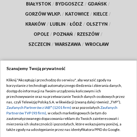
BIAŁYSTOK
/
BYDGOSZCZ
/
GDAŃSK
/
GORZÓW WLKP.
/
KATOWICE
/
KIELCE
/
KRAKÓW
/
LUBLIN
/
ŁÓDŹ
/
OLSZTYN
/
OPOLE
/
POZNAŃ
/
RZESZÓW
/
SZCZECIN
/
WARSZAWA
/
WROCŁAW
Szanujemy Twoją prywatność
Dołącz do nas:
Kliknij "Akceptuję i przechodzę do serwisu", aby wyrazić zgody na
korzystanie z technologii automatycznego śledzenia i zbierania danych,
TVP
dostęp do informacji na Twoim urządzeniu końcowym i ich
Abonament TVP
przechowywanie oraz na przetwarzanie Twoich danych osobowych przez
Regulamin TVP
nas, czyli Telewizję Polską S.A. w likwidacji (zwaną dalej również „TVP”),
Emisja w TVP
Polityka prywatności
Zaufanych Partnerów z IAB* (1201 firm)
oraz pozostałych
Zaufanych
Partnerów TVP (93 firm)
, w celach marketingowych (w tym do
Centrum informacji TVP
Moje zgody
zautomatyzowanego dopasowania reklam do Twoich zainteresowań i
mierzenia ich skuteczności) i pozostałych, które wskazujemy poniżej, a
Naziemna Telewizja Cyfrowa
Pomoc
także zgody na udostępnianie przez nas identyfikatora PPID do Google.
Sklep TVP