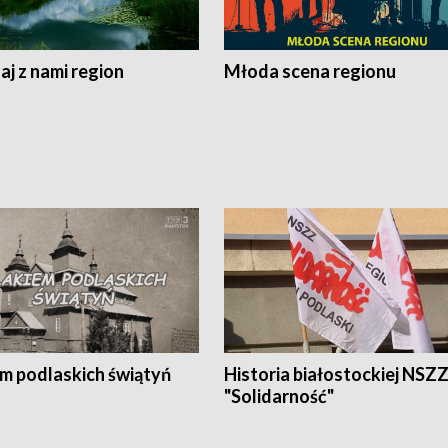
j z nami region
Młoda scena regionu
em podlaskich świątyń
Historia białostockiej NSZ
"Solidarność"