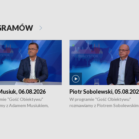
OGRAMÓW
usiuk, 06.08.2026
Piotr Sobolewski, 05.08.20
mie "Gość Obiektywu"
W programie "Gość Obiektywu"
my z Adamem Musiukiem,
rozmawiamy z Piotrem Sobolewskim
m wojewódzkim konserwatorem
Towarzystwa Amickus o możliwości
o kondycji zabytków w regionie
wsparcia osób dotkniętych przemocą
 wniosków na prace
działaniu Ośrodka Pomocy Osobom
torskie.
Pokrzywdzonym Przestępstwem.