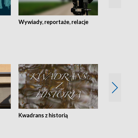
Wywiady, reportaże, relacje
Recepta na...
Z
Kwadrans z historią
Kartki z kal