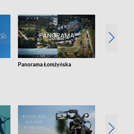
Panorama Łomżyńska
Przegląd suw