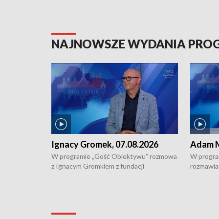
NAJNOWSZE WYDANIA PR
Ignacy Gromek, 07.08.2026
Adam M
W programie „Gość Obiektywu” rozmowa
W progra
z Ignacym Gromkiem z fundacji
rozmawia
"Przystanek Autyzm" o opiece dorosłych
podlaski
osób autystycznych oraz potrzebie
zabytków 
dziennej i całodobowej opieki.
i naborze
konserwa