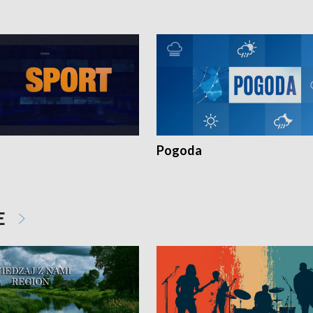
Pogoda
E