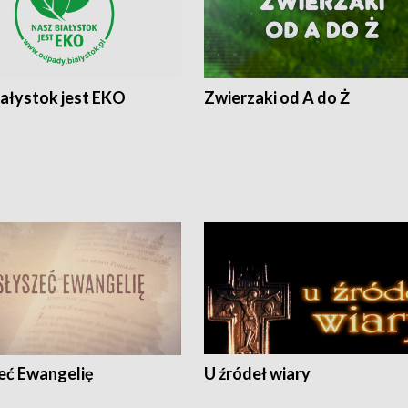
iałystok jest EKO
Zwierzaki od A do Ż
eć Ewangelię
U źródeł wiary