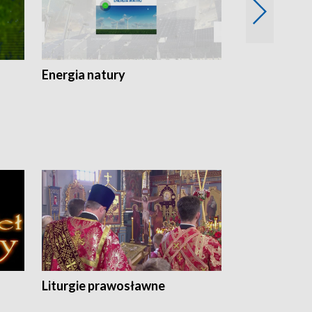
Energia natury
Ogród i nie t
Liturgie prawosławne