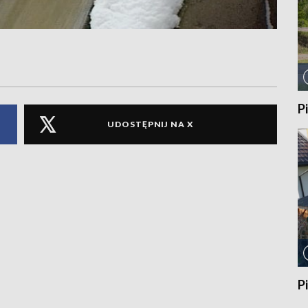
P
UDOSTĘPNIJ NA X
P