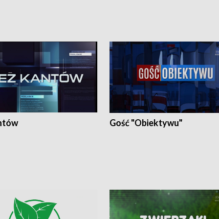
ntów
Gość "Obiektywu"