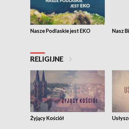
Nasze Podlaskie jest EKO
Nasz B
RELIGIJNE
Żyjący Kościół
Usłysz