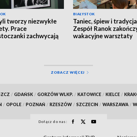
TOK
BIAŁYSTOK
yli tworzy niezwykłe
Taniec, śpiew i tradycja
ety. Prace
Zespół Ranok zakończ
stoczanki zachwycają
wakacyjne warsztaty
olu [WIDEO]
[WIDEO]
ZOBACZ WIĘCEJ
SZCZ
/
GDAŃSK
/
GORZÓW WLKP.
/
KATOWICE
/
KIELCE
/
KRA
N
/
OPOLE
/
POZNAŃ
/
RZESZÓW
/
SZCZECIN
/
WARSZAWA
/
W
Dołącz do nas: