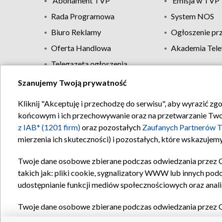
Abonament TVP
Emisja w TVP
Rada Programowa
System NOS
Biuro Reklamy
Ogłoszenie pr
Oferta Handlowa
Akademia Tele
Telegazeta ogłoszenia
Szanujemy Twoją prywatność
Regulamin TVP
Kliknij "Akceptuję i przechodzę do serwisu", aby wyrazić zg
końcowym i ich przechowywanie oraz na przetwarzanie Twoich
z IAB* (1201 firm)
oraz pozostałych
Zaufanych Partnerów T
mierzenia ich skuteczności) i pozostałych, które wskazujemy
Twoje dane osobowe zbierane podczas odwiedzania przez 
takich jak: pliki cookie, sygnalizatory WWW lub innych pod
udostępnianie funkcji mediów społecznościowych oraz anali
Twoje dane osobowe zbierane podczas odwiedzania przez 
plików cookie, informacje o Twoich wyszukiwaniach w serwi