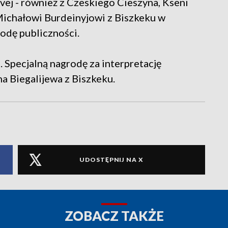
vej - również z Czeskiego Cieszyna, Kseni
 Michałowi Burdeinyjowi z Biszkeku w
rodę publiczności.
 Specjalną nagrodę za interpretację
a Biegalijewa z Biszkeku.
UDOSTĘPNIJ NA X
ZOBACZ TAKŻE