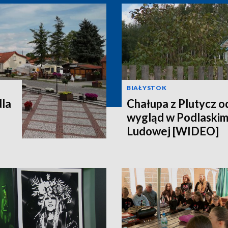
BIAŁYSTOK
dla
Chałupa z Plutycz 
wygląd w Podlaski
Ludowej [WIDEO]