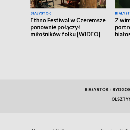
BIAŁYSTOK
BIAŁYS
Ethno Festiwal w Czeremsze
Z win
ponownie połączył
portr
miłośników folku [WIDEO]
biało
w Op
BIAŁYSTOK
/
BYDGO
OLSZTY