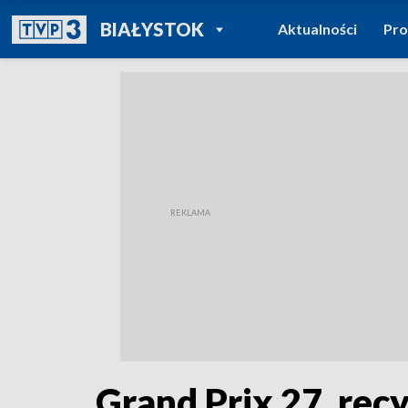
POWRÓT DO
BIAŁYSTOK
Aktualności
Pr
TVP REGIONY
Grand Prix 27. rec