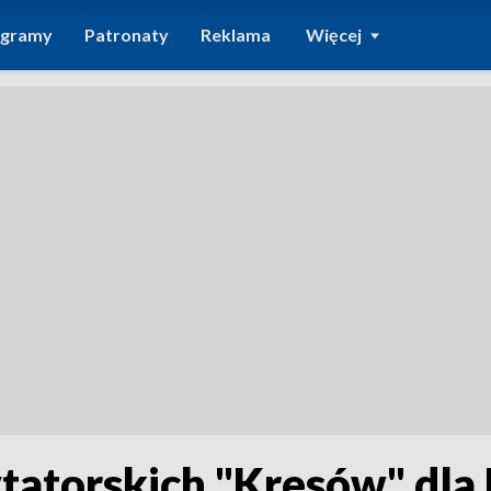
ogramy
Patronaty
Reklama
Więcej
ytatorskich "Kresów" dla 