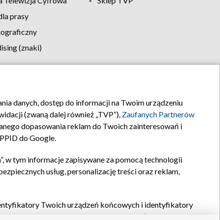
 Telewizja Cyfrowa
Sklep TVP
la prasy
tograficzny
sing (znaki)
klamy
Kontakt
rania danych, dostęp do informacji na Twoim urządzeniu
idacji (zwaną dalej również „TVP”),
Zaufanych Partnerów
anego dopasowania reklam do Twoich zainteresowań i
a PPID do Google.
”, w tym informacje zapisywane za pomocą technologii
zpiecznych usług, personalizację treści oraz reklam,
identyfikatory Twoich urządzeń końcowych i identyfikatory
P,
Zaufanych Partnerów z IAB
oraz pozostałych
Zaufanych