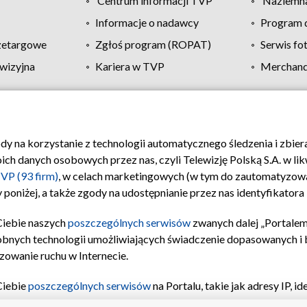
Centrum informacji TVP
Naziemna
Informacje o nadawcy
Program d
zetargowe
Zgłoś program (ROPAT)
Serwis fo
wizyjna
Kariera w TVP
Merchandi
Polityka prywatności
Moje zgody
Pomoc
Biuro re
ody na korzystanie z technologii automatycznego śledzenia i zbie
 danych osobowych przez nas, czyli Telewizję Polską S.A. w likw
VP (93 firm)
, w celach marketingowych (w tym do zautomatyzow
 poniżej, a także zgody na udostępnianie przez nas identyfikator
Ciebie naszych
poszczególnych serwisów
zwanych dalej „Portalem
obnych technologii umożliwiających świadczenie dopasowanych i be
zowanie ruchu w Internecie.
Ciebie
poszczególnych serwisów
na Portalu, takie jak adresy IP, 
sach Portalu czy historia odwiedzin będą przetwarzane przez TV