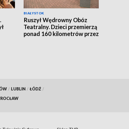
BIAŁYSTOK
.
Ruszył Wędrowny Obóz
ył
Teatralny. Dzieci przemierzą
ponad 160 kilometrów przez
Puszczę Knyszyńską
[WIDEO]
KÓW
/
LUBLIN
/
ŁÓDŹ
/
ROCŁAW