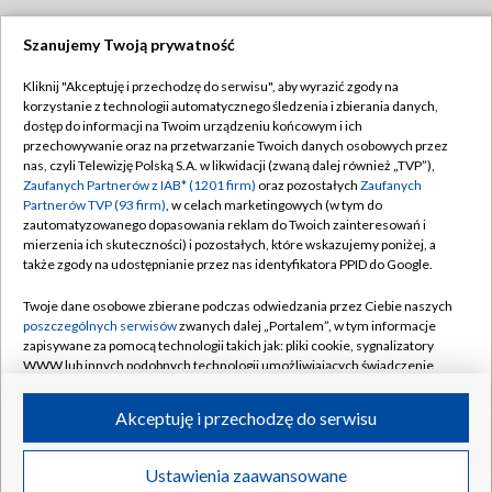
Szanujemy Twoją prywatność
Dołącz do nas:
Kliknij "Akceptuję i przechodzę do serwisu", aby wyrazić zgody na
korzystanie z technologii automatycznego śledzenia i zbierania danych,
TVP
dostęp do informacji na Twoim urządzeniu końcowym i ich
Abonament TVP
przechowywanie oraz na przetwarzanie Twoich danych osobowych przez
Regulamin TVP
nas, czyli Telewizję Polską S.A. w likwidacji (zwaną dalej również „TVP”),
Emisja w TVP
Polityka prywatności
Zaufanych Partnerów z IAB* (1201 firm)
oraz pozostałych
Zaufanych
Partnerów TVP (93 firm)
, w celach marketingowych (w tym do
Centrum informacji TVP
Moje zgody
zautomatyzowanego dopasowania reklam do Twoich zainteresowań i
mierzenia ich skuteczności) i pozostałych, które wskazujemy poniżej, a
Naziemna Telewizja Cyfrowa
Pomoc
także zgody na udostępnianie przez nas identyfikatora PPID do Google.
Sklep TVP
Biuro reklamy
Twoje dane osobowe zbierane podczas odwiedzania przez Ciebie naszych
Rada Programowa
Kontakt
poszczególnych serwisów
zwanych dalej „Portalem”, w tym informacje
zapisywane za pomocą technologii takich jak: pliki cookie, sygnalizatory
System NOS
WWW lub innych podobnych technologii umożliwiających świadczenie
dopasowanych i bezpiecznych usług, personalizację treści oraz reklam,
Informacje o nadawcy
Kanały
udostępnianie funkcji mediów społecznościowych oraz analizowanie
Akceptuję i przechodzę do serwisu
ruchu w Internecie.
Program dla prasy
©2026 Telewizja Polska S.A. w likwidacji
Biuro Reklamy
Twoje dane osobowe zbierane podczas odwiedzania przez Ciebie
Ustawienia zaawansowane
poszczególnych serwisów
na Portalu, takie jak adresy IP, identyfikatory