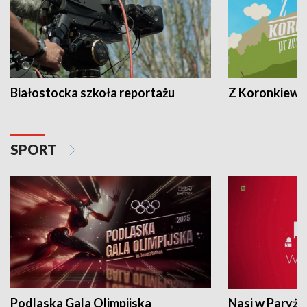
Białostocka szkoła reportażu
Z Koronkiewic
SPORT
Podlaska Gala Olimpijska
Nasi w Paryżu