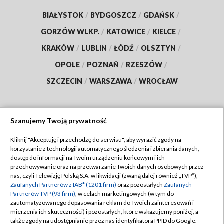
BIAŁYSTOK
/
BYDGOSZCZ
/
GDAŃSK
/
GORZÓW WLKP.
/
KATOWICE
/
KIELCE
/
KRAKÓW
/
LUBLIN
/
ŁÓDŹ
/
OLSZTYN
/
OPOLE
/
POZNAŃ
/
RZESZÓW
/
SZCZECIN
/
WARSZAWA
/
WROCŁAW
Szanujemy Twoją prywatność
Dołącz do nas:
Kliknij "Akceptuję i przechodzę do serwisu", aby wyrazić zgody na
korzystanie z technologii automatycznego śledzenia i zbierania danych,
TVP
dostęp do informacji na Twoim urządzeniu końcowym i ich
Abonament TVP
przechowywanie oraz na przetwarzanie Twoich danych osobowych przez
Regulamin TVP
nas, czyli Telewizję Polską S.A. w likwidacji (zwaną dalej również „TVP”),
Emisja w TVP
Polityka prywatności
Zaufanych Partnerów z IAB* (1201 firm)
oraz pozostałych
Zaufanych
Partnerów TVP (93 firm)
, w celach marketingowych (w tym do
Centrum informacji TVP
Moje zgody
zautomatyzowanego dopasowania reklam do Twoich zainteresowań i
mierzenia ich skuteczności) i pozostałych, które wskazujemy poniżej, a
Naziemna Telewizja Cyfrowa
Pomoc
także zgody na udostępnianie przez nas identyfikatora PPID do Google.