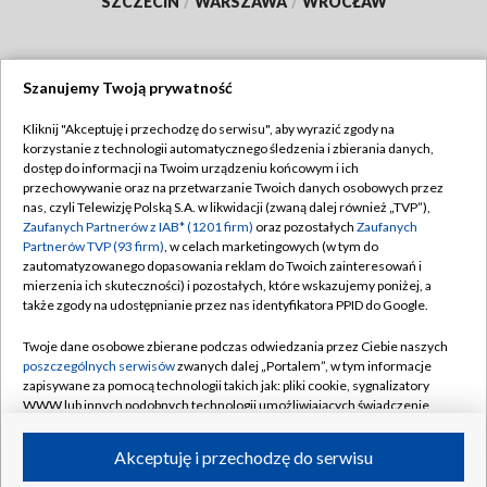
SZCZECIN
/
WARSZAWA
/
WROCŁAW
Szanujemy Twoją prywatność
Dołącz do nas:
Kliknij "Akceptuję i przechodzę do serwisu", aby wyrazić zgody na
korzystanie z technologii automatycznego śledzenia i zbierania danych,
TVP
dostęp do informacji na Twoim urządzeniu końcowym i ich
Abonament TVP
przechowywanie oraz na przetwarzanie Twoich danych osobowych przez
Regulamin TVP
nas, czyli Telewizję Polską S.A. w likwidacji (zwaną dalej również „TVP”),
Emisja w TVP
Polityka prywatności
Zaufanych Partnerów z IAB* (1201 firm)
oraz pozostałych
Zaufanych
Partnerów TVP (93 firm)
, w celach marketingowych (w tym do
Centrum informacji TVP
Moje zgody
zautomatyzowanego dopasowania reklam do Twoich zainteresowań i
mierzenia ich skuteczności) i pozostałych, które wskazujemy poniżej, a
Naziemna Telewizja Cyfrowa
Pomoc
także zgody na udostępnianie przez nas identyfikatora PPID do Google.
Sklep TVP
Biuro reklamy
Twoje dane osobowe zbierane podczas odwiedzania przez Ciebie naszych
Rada Programowa
Kontakt
poszczególnych serwisów
zwanych dalej „Portalem”, w tym informacje
zapisywane za pomocą technologii takich jak: pliki cookie, sygnalizatory
System NOS
WWW lub innych podobnych technologii umożliwiających świadczenie
dopasowanych i bezpiecznych usług, personalizację treści oraz reklam,
Informacje o nadawcy
Kanały
udostępnianie funkcji mediów społecznościowych oraz analizowanie
Akceptuję i przechodzę do serwisu
ruchu w Internecie.
Program dla prasy