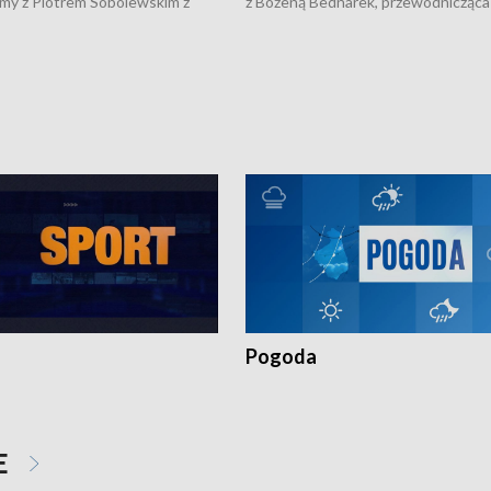
my z Piotrem Sobolewskim z
z Bożeną Bednarek, przewodnicząca
twa Amickus o możliwościach
Białostockiej Rady Seniorów, o walc
osób dotkniętych przemocą i
samotnością, pomysłach na to jak
u Ośrodka Pomocy Osobom
wyciągać osoby starsze z domów i j
zonym Przestępstwem.
ważne jest to by nie były same.
Pogoda
E