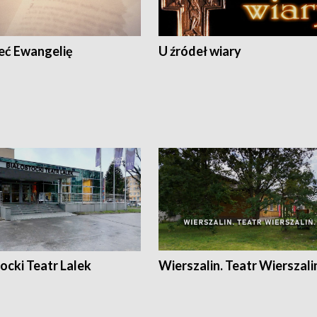
eć Ewangelię
U źródeł wiary
ocki Teatr Lalek
Wierszalin. Teatr Wierszali