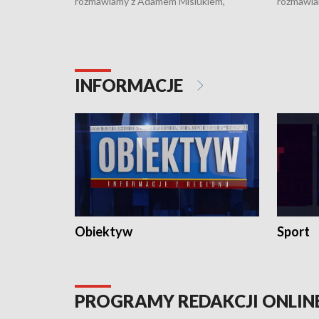
rozmawiamy z Adamem Misiukiem,
rozmawia
podlaskim wojewódzkim konserwatorem
Towarzys
zabytków o kondycji zabytków w regionie
wsparcia 
i naborze wniosków na prace
działani
konserwatorskie.
Pokrzywd
INFORMACJE
Obiektyw
Sport
PROGRAMY REDAKCJI ONLIN