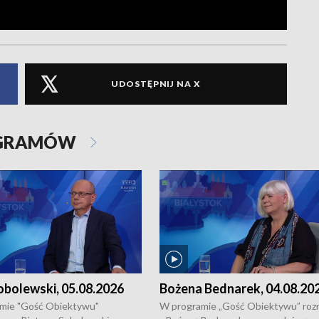
UDOSTĘPNIJ NA X
OGRAMÓW
obolewski, 05.08.2026
Bożena Bednarek, 04.08.20
mie "Gość Obiektywu"
W programie „Gość Obiektywu” ro