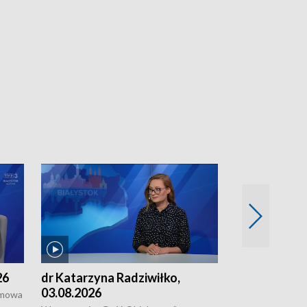
26
dr Katarzyna Radziwiłko,
Paweł Zapora
03.08.2026
zmowa
W programie "G