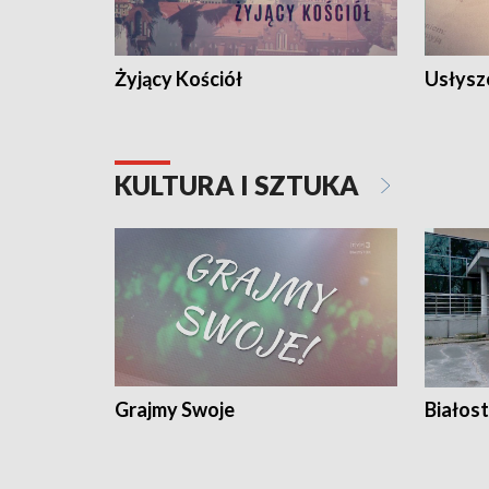
Żyjący Kościół
Usłysz
KULTURA I SZTUKA
Grajmy Swoje
Białost