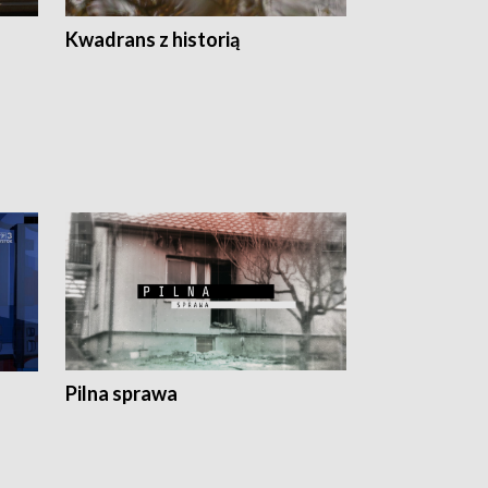
Z
Kwadrans z historią
Kartki z kal
Pilna sprawa