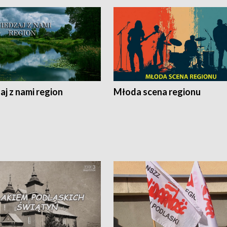
j z nami region
Młoda scena regionu