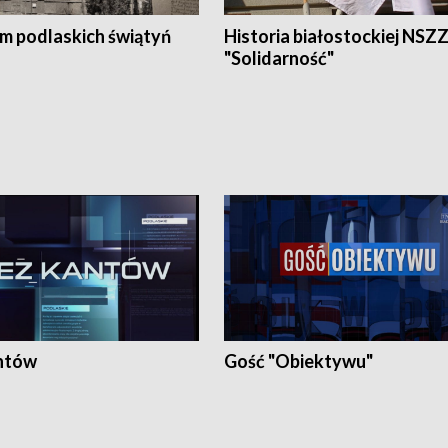
em podlaskich świątyń
Historia białostockiej NSZ
"Solidarność"
ntów
Gość "Obiektywu"