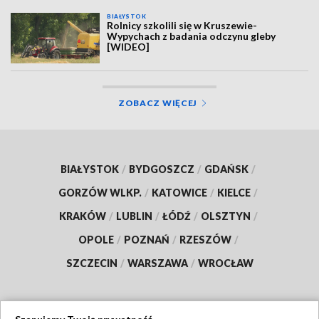
BIAŁYSTOK
Rolnicy szkolili się w Kruszewie-
Wypychach z badania odczynu gleby
[WIDEO]
ZOBACZ WIĘCEJ
BIAŁYSTOK
/
BYDGOSZCZ
/
GDAŃSK
/
GORZÓW WLKP.
/
KATOWICE
/
KIELCE
/
KRAKÓW
/
LUBLIN
/
ŁÓDŹ
/
OLSZTYN
/
OPOLE
/
POZNAŃ
/
RZESZÓW
/
SZCZECIN
/
WARSZAWA
/
WROCŁAW