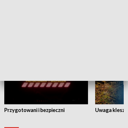
Grajmy Swoje
Białostocki Te
NAUKA I EDUKACJA
Przygotowani i bezpieczni
Uwaga kleszc