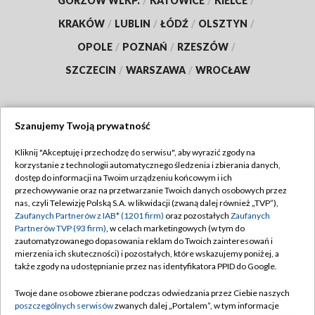
GORZÓW WLKP.
/
KATOWICE
/
KIELCE
/
KRAKÓW
/
LUBLIN
/
ŁÓDŹ
/
OLSZTYN
/
OPOLE
/
POZNAŃ
/
RZESZÓW
/
SZCZECIN
/
WARSZAWA
/
WROCŁAW
Szanujemy Twoją prywatność
Dołącz do nas:
Kliknij "Akceptuję i przechodzę do serwisu", aby wyrazić zgody na
korzystanie z technologii automatycznego śledzenia i zbierania danych,
TVP
dostęp do informacji na Twoim urządzeniu końcowym i ich
Abonament TVP
przechowywanie oraz na przetwarzanie Twoich danych osobowych przez
Regulamin TVP
nas, czyli Telewizję Polską S.A. w likwidacji (zwaną dalej również „TVP”),
Emisja w TVP
Polityka prywatności
Zaufanych Partnerów z IAB* (1201 firm)
oraz pozostałych
Zaufanych
Partnerów TVP (93 firm)
, w celach marketingowych (w tym do
Centrum informacji TVP
Moje zgody
zautomatyzowanego dopasowania reklam do Twoich zainteresowań i
mierzenia ich skuteczności) i pozostałych, które wskazujemy poniżej, a
Naziemna Telewizja Cyfrowa
Pomoc
także zgody na udostępnianie przez nas identyfikatora PPID do Google.
Sklep TVP
Biuro reklamy
Twoje dane osobowe zbierane podczas odwiedzania przez Ciebie naszych
Rada Programowa
Kontakt
poszczególnych serwisów
zwanych dalej „Portalem”, w tym informacje