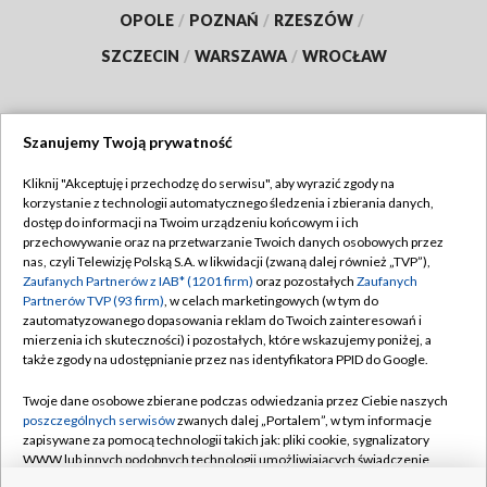
OPOLE
/
POZNAŃ
/
RZESZÓW
/
SZCZECIN
/
WARSZAWA
/
WROCŁAW
Szanujemy Twoją prywatność
Dołącz do nas:
Kliknij "Akceptuję i przechodzę do serwisu", aby wyrazić zgody na
korzystanie z technologii automatycznego śledzenia i zbierania danych,
TVP
dostęp do informacji na Twoim urządzeniu końcowym i ich
Abonament TVP
przechowywanie oraz na przetwarzanie Twoich danych osobowych przez
Regulamin TVP
nas, czyli Telewizję Polską S.A. w likwidacji (zwaną dalej również „TVP”),
Emisja w TVP
Polityka prywatności
Zaufanych Partnerów z IAB* (1201 firm)
oraz pozostałych
Zaufanych
Partnerów TVP (93 firm)
, w celach marketingowych (w tym do
Centrum informacji TVP
Moje zgody
zautomatyzowanego dopasowania reklam do Twoich zainteresowań i
mierzenia ich skuteczności) i pozostałych, które wskazujemy poniżej, a
Naziemna Telewizja Cyfrowa
Pomoc
także zgody na udostępnianie przez nas identyfikatora PPID do Google.
Sklep TVP
Biuro reklamy
Twoje dane osobowe zbierane podczas odwiedzania przez Ciebie naszych
Rada Programowa
Kontakt
poszczególnych serwisów
zwanych dalej „Portalem”, w tym informacje
zapisywane za pomocą technologii takich jak: pliki cookie, sygnalizatory
System NOS
WWW lub innych podobnych technologii umożliwiających świadczenie
dopasowanych i bezpiecznych usług, personalizację treści oraz reklam,
Informacje o nadawcy