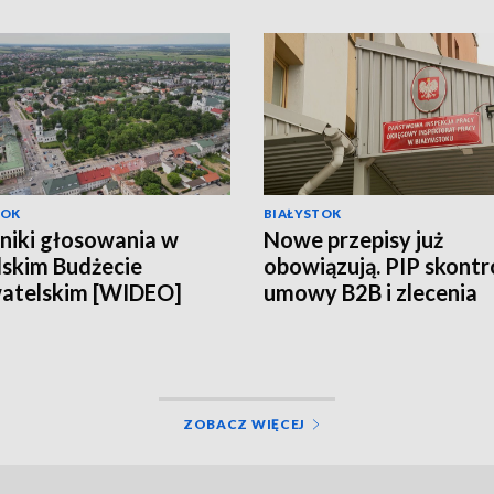
TOK
BIAŁYSTOK
niki głosowania w
Nowe przepisy już
skim Budżecie
obowiązują. PIP skontr
atelskim [WIDEO]
umowy B2B i zlecenia
[WIDEO]
ZOBACZ WIĘCEJ