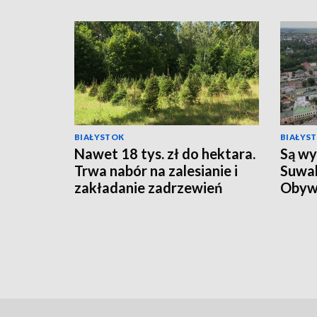
BIAŁYSTOK
BIAŁYS
Nawet 18 tys. zł do hektara.
Są wy
Trwa nabór na zalesianie i
Suwal
zakładanie zadrzewień
Obyw
[WIDEO]