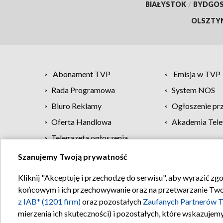
BIAŁYSTOK
/
BYDGO
OLSZTY
Abonament TVP
Emisja w TVP
Rada Programowa
System NOS
Biuro Reklamy
Ogłoszenie pr
Oferta Handlowa
Akademia Tele
Telegazeta ogłoszenia
Szanujemy Twoją prywatność
Regulamin TVP
Kliknij "Akceptuję i przechodzę do serwisu", aby wyrazić zg
końcowym i ich przechowywanie oraz na przetwarzanie Twoich
z IAB* (1201 firm)
oraz pozostałych
Zaufanych Partnerów T
mierzenia ich skuteczności) i pozostałych, które wskazujemy