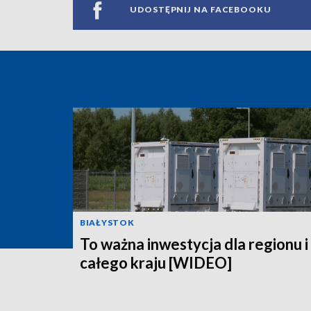
UDOSTĘPNIJ NA FACEBOOKU
BIAŁYSTOK
To ważna inwestycja dla regionu i
całego kraju [WIDEO]