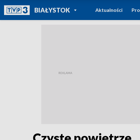
POWRÓT DO
BIAŁYSTOK
Aktualności
Pr
TVP REGIONY
Czyste powietrze