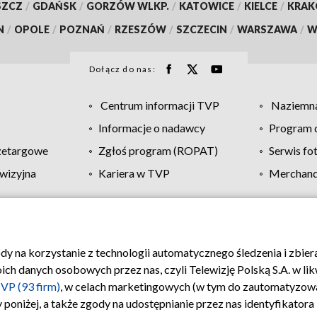
SZCZ
/
GDAŃSK
/
GORZÓW WLKP.
/
KATOWICE
/
KIELCE
/
KRA
N
/
OPOLE
/
POZNAŃ
/
RZESZÓW
/
SZCZECIN
/
WARSZAWA
/
W
Dołącz do nas:
Centrum informacji TVP
Naziemna
Informacje o nadawcy
Program d
zetargowe
Zgłoś program (ROPAT)
Serwis fo
wizyjna
Kariera w TVP
Merchandi
Polityka prywatności
Moje zgody
Pomoc
Biuro re
ody na korzystanie z technologii automatycznego śledzenia i zbie
 danych osobowych przez nas, czyli Telewizję Polską S.A. w likw
VP (93 firm)
, w celach marketingowych (w tym do zautomatyzow
 poniżej, a także zgody na udostępnianie przez nas identyfikator