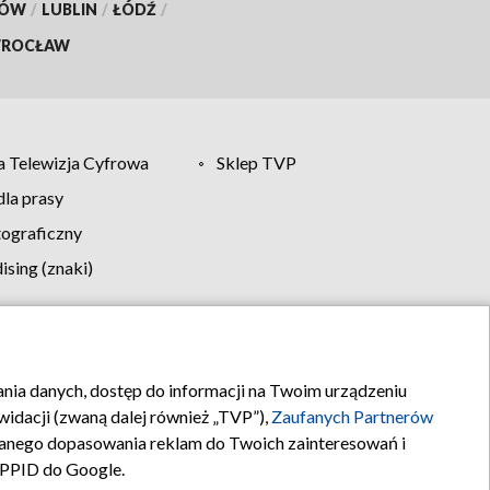
KÓW
/
LUBLIN
/
ŁÓDŹ
/
ROCŁAW
 Telewizja Cyfrowa
Sklep TVP
la prasy
tograficzny
sing (znaki)
klamy
Kontakt
rania danych, dostęp do informacji na Twoim urządzeniu
idacji (zwaną dalej również „TVP”),
Zaufanych Partnerów
anego dopasowania reklam do Twoich zainteresowań i
a PPID do Google.