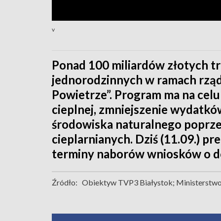
v
Ponad 100 miliardów złotych tr
jednorodzinnych w ramach rzą
Powietrze”. Program ma na celu 
cieplnej, zmniejszenie wydatkó
środowiska naturalnego poprzez
cieplarnianych. Dziś (11.09.) p
terminy naborów wniosków o d
Źródło:
Obiektyw TVP3 Białystok; Ministerstw